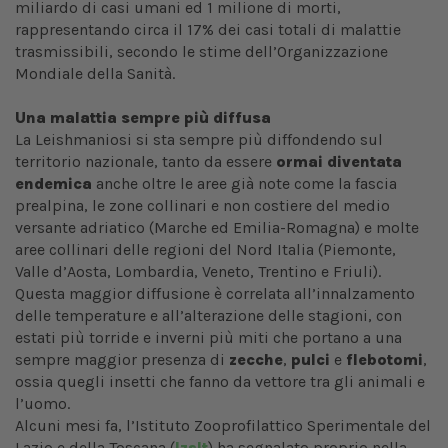
miliardo di casi umani ed 1 milione di morti,
rappresentando circa il 17% dei casi totali di malattie
trasmissibili, secondo le stime dell’Organizzazione
Mondiale della Sanità.
Una malattia sempre più diffusa
La Leishmaniosi si sta sempre più diffondendo sul
territorio nazionale, tanto da essere
ormai diventata
endemica
anche oltre le aree già note come la fascia
prealpina, le zone collinari e non costiere del medio
versante adriatico
(Marche ed Emilia-Romagna)
e molte
aree collinari delle regioni del Nord Italia (Piemonte,
Valle d’Aosta, Lombardia, Veneto, Trentino e Friuli).
Questa maggior diffusione è correlata all’innalzamento
delle temperature e all’alterazione delle stagioni, con
estati più torride e inverni più miti che portano a una
sempre maggior presenza di
zecche
,
pulci
e
flebotomi
,
ossia quegli insetti che fanno da vettore tra gli animali e
l’uomo.
Alcuni mesi fa, l’Istituto Zooprofilattico Sperimentale del
Lazio e della Toscana (
Izslt
) ha segnalato proprio nella