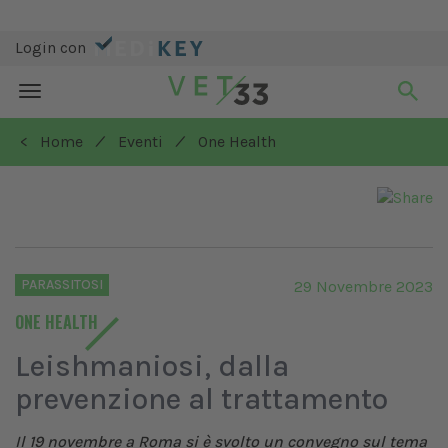
Login con
Toggle
navigation
/
/
< Home
Eventi
One Health
PARASSITOSI
29 Novembre 2023
ONE HEALTH
Leishmaniosi, dalla
prevenzione al trattamento
Il 19 novembre a Roma si è svolto un convegno
sul tema