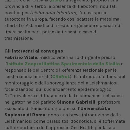
provincia di Viterbo la presenza di flebotomi risultati
positivi per
Leishmania Infantum
, l’unica specie
autoctona in Europa, facendo così scattare la massima
allerta tra Asl, medici di medicina generale e pediatri di
libera scelta per i potenziali rischi in caso di
trasmissione.
Gli interventi al convegno
Fabrizio Vitale
, medico veterinario dirigente presso
l’
Istituto Zooprofilattico Sperimentale della Sicilia
e
responsabile del Centro di Referenza Nazionale per le
Leishmaniosi animali
(
CReNaL
), ha introdotto il tema del
monitoraggio e della sorveglianza della Leishmaniosi,
focalizzandosi sul suo andamento epidemiologico.
Di “prevalenza e diffusione della Leishmaniosi nel cane e
nel gatto” ha poi parlato
Simona Gabrielli
, professore
associato di Parassitologia presso l’
Università La
Sapienza di Roma
: dopo una breve introduzione della
Leishmaniosi come parassitosi zoonotica, si è soffermata
sull’importanza dell’approccio One Health per la sua