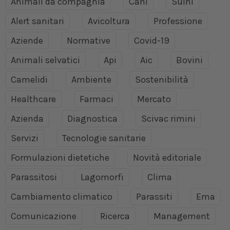
Animali da compagnia
Cani
Suini
Alert sanitari
Avicoltura
Professione
Aziende
Normative
Covid-19
Animali selvatici
Api
Aic
Bovini
Camelidi
Ambiente
Sostenibilità
Healthcare
Farmaci
Mercato
Azienda
Diagnostica
Scivac rimini
Servizi
Tecnologie sanitarie
Formulazioni dietetiche
Novità editoriale
Parassitosi
Lagomorfi
Clima
Cambiamento climatico
Parassiti
Ema
Comunicazione
Ricerca
Management