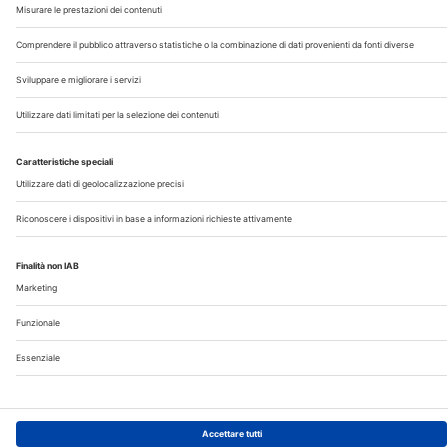
Chi Siamo
Contatti
Note Legali
Privacy
©2026 Edra S.p.a | www.edraspa.it | P.iva 08056040960
| Tel. 02/881841 | Sede legale: Viale Enrico Forlanini 21 -
20134 Milano (Italy)
Registrazione Tribunale di Milano n° 5578/2022 del
5/05/2022