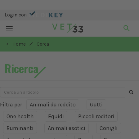
Login con
Toggle
navigation
/
< Home
Cerca
Ricerca
Filtra per
Animali da reddito
Gatti
One health
Equidi
Piccoli roditori
Ruminanti
Animali esotici
Conigli