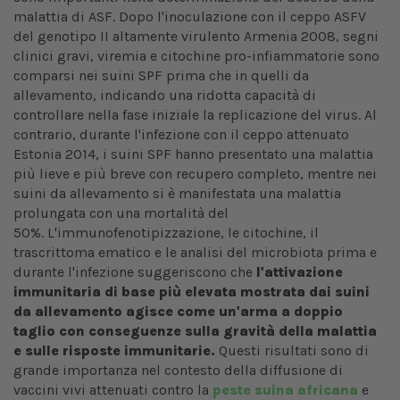
malattia di ASF. Dopo l'inoculazione con il ceppo ASFV
del genotipo II altamente virulento Armenia 2008, segni
clinici gravi, viremia e citochine pro-infiammatorie sono
comparsi nei suini SPF prima che in quelli da
allevamento, indicando una ridotta capacità di
controllare nella fase iniziale la replicazione del virus. Al
contrario, durante l'infezione con il ceppo attenuato
Estonia 2014, i suini SPF hanno presentato una malattia
più lieve e più breve con recupero completo, mentre nei
suini da allevamento si è manifestata una malattia
prolungata con una mortalità del
50%. L'immunofenotipizzazione, le citochine, il
trascrittoma ematico e le analisi del microbiota prima e
durante l'infezione suggeriscono che
l'attivazione
immunitaria di base più elevata mostrata dai suini
da allevamento agisce come un'arma a doppio
taglio con conseguenze sulla gravità della malattia
e sulle risposte immunitarie.
Questi risultati sono di
grande importanza nel contesto della diffusione di
vaccini vivi attenuati contro la
peste suina africana
e