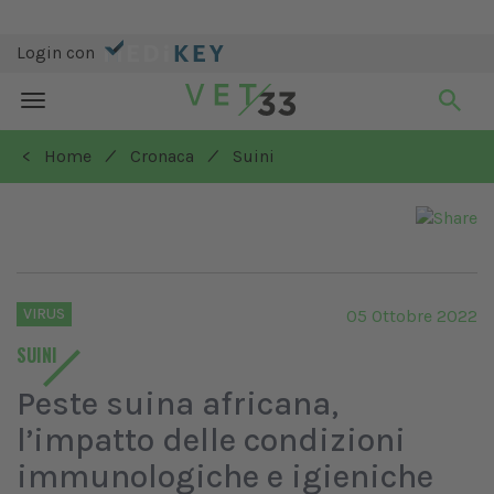
Login con
Toggle
navigation
/
/
< Home
Cronaca
Suini
VIRUS
05 Ottobre 2022
SUINI
Peste suina africana,
l’impatto delle condizioni
immunologiche e igieniche