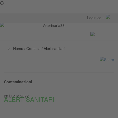
Login con
Toggl
navig
< Home
/
Cronaca
/
Alert sanitari
Contaminazioni
28 Luglio 2022
ALERT SANITARI