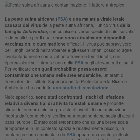
La peste suina africana (
PSA
) è una malattia virale letale
causata dal virus
della peste suina africana, l'unico virus
della
famiglia
Asfaviridae
,
che colpisce diverse specie di suini selvatici
e domestici e per il quale
non sono attualmente disponibili
vaccinazioni o cure mediche
efficaci. Il virus può sopravvivere
per lunghi periodi nell'ambiente e gli esseri umani possono agire
involontariamente come vettori attraverso fomiti infetti, con
ripercussioni sull'introduzione della
PSA
negli allevamenti di suini.
Per verificare
con quali probabilità possa esserci
contaminazione umana nelle aree endemiche
, un team di
ricercatori dell’Istituto Superiore per la Protezione e la Ricerca
Ambientale ha condotto
uno studio di simulazione.
Nello specifico,
sono stati confrontati i rischi di infezione
relativi a diversi tipi di attività forestali umane
e prodotte
stime del numero minimo previsto di eventi di contaminazione
indotta dall'uomo che si verificano annualmente su scala di alcuni
paesi europei. E stato così evidenziato che su una breve scala
temporale e in un contesto spaziale relativamente piccolo, la
contaminazione ambientale da
PSA
appare un evento piuttosto