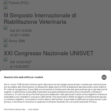
Polonia (POL)
III Simposio Internazionale di
Riabilitazione Veterinaria
Dal 30/10/2026
al 02/11/2026
Roma (RM)
XXI Congresso Nazionale UNISVET
Dal 12/02/2027
al 14/02/2027
Bologna (BO)