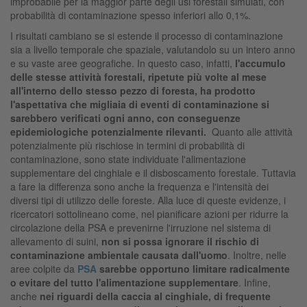
improbabile per la maggior parte degli usi forestali simulati, con
probabilità di contaminazione spesso inferiori allo 0,1%.
I risultati cambiano se si estende il processo di contaminazione
sia a livello temporale che spaziale, valutandolo su un intero anno
e su vaste aree geografiche. In questo caso, infatti,
l'accumulo
delle stesse attività forestali, ripetute più volte al mese
all'interno dello stesso pezzo di foresta, ha prodotto
l'aspettativa che migliaia di eventi di contaminazione si
sarebbero verificati ogni anno, con conseguenze
epidemiologiche potenzialmente rilevanti.
Quanto alle attività
potenzialmente più rischiose in termini di probabilità di
contaminazione, sono state individuate l'alimentazione
supplementare del cinghiale e il disboscamento forestale. Tuttavia
a fare la differenza sono anche la frequenza e l'intensità dei
diversi tipi di utilizzo delle foreste. Alla luce di queste evidenze, i
ricercatori sottolineano come, nel pianificare azioni per ridurre la
circolazione della PSA e prevenirne l'irruzione nel sistema di
allevamento di suini,
non si possa ignorare il rischio di
contaminazione ambientale causata dall'uomo
. Inoltre, nelle
aree colpite da
PSA
sarebbe opportuno limitare radicalmente
o evitare del tutto l'alimentazione supplementare
. Infine,
anche
nei riguardi della caccia al cinghiale, di frequente