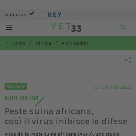
Login con
Toggle
navigation
/
/
< Home
Clinica
Alert sanitari
ATTUALITÀ
25 Gennaio 2022
ALERT SANITARI
Peste suina africana,
così il virus inibisce le difese
Virus della Peste suina africana (ASFV), uno studio