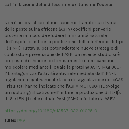
sull’inibizione delle difese immunitarie nell'ospite
Non è ancora chiaro il meccanismo tramite cui il virus
della peste suina africana (ASFV) codifichi per varie
proteine ​​in modo da eludere l'immunità naturale
dell'ospite, e inibire la produzione dell'interferone di tipo
I (IFN-I). Tuttavia, per poter adottare nuove strategie di
contrasto e prevenzione dell’ASF, un recente studio si è
proposto di chiarire preliminarmente il meccanismo
molecolare mediante il quale la proteina ASFV MGF360-
11L antagonizza l'attività antivirale mediata dall'IFN-I,
regolando negativamente la via di segnalazione del cGAS.
I risultati hanno indicato che l'ASFV MGF360-11L svolge
un ruolo significativo nell'inibire la produzione di IL-1β,
IL-6 e IFN-β nelle cellule PAM (PAM) infettate da ASFV.
https://doi.org/10.1186/s13567-022-01025-0
TAG:
PSA