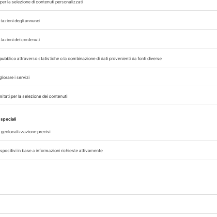
genza
Carlo Gazza è stato eletto Presidente 
incipi
Federchimica durante l’Assemblea del 2
senza
che ha rinnovato il Consiglio di Presid
alla conclusione del mandato nel 2027. A
A cura di
Redazione Vet33
07/08/2026
CLINICA
no
Disturbi comportamentali, una
preparazione di fluoxetina trans
del 12
La fluoxetina, SSRI impiegato in veterinar
 della
trattamento dei disturbi comportament
isione
essere allestita in formulazione trans
ino...
una pratica alternativa alla via orale...
A cura di
Redazione Vet33