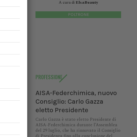
A cura di
ElsaBeauty
di AISA-
9 luglio,
POLTRONE
enza fino
ndrea...
dermica
PROFESSIONE
ia per il
AISA-Federchimica, nuovo
ali, può
Consiglio: Carlo Gazza
dermica,
eletto Presidente
Carlo Gazza è stato eletto Presidente di
AISA-Federchimica durante l’Assemblea
del 29 luglio, che ha rinnovato il Consiglio
di Presidenza fino alla conclusione del