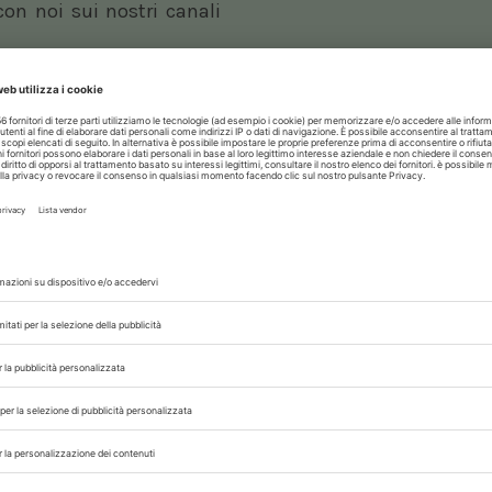
 con noi sui nostri canali
rinario, iscrivendoti alla nostra newsletter!
07/08/2026
DAL SETTORE
AISA-Federchimica, nuovo Consigl
Carlo Gazza eletto Presidente