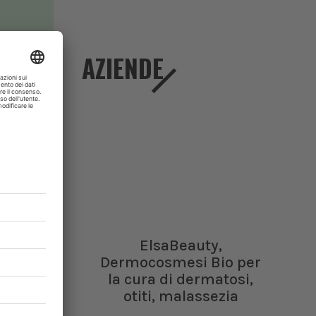
AZIENDE
ElsaBeauty,
Dermocosmesi Bio per
la cura di dermatosi,
io:
otiti, malassezia