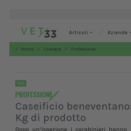
Articoli
Aziende
/
/
< Home
Cronaca
Professione
NAS
PROFESSIONE
Caseificio beneventano
Kg di prodotto
Dopo un’ispezione i carabinieri hanno r