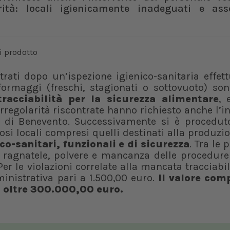
arità: locali igienicamente inadeguati e as
ati dopo un’ispezione igienico-sanitaria effett
ormaggi (freschi, stagionati o sottovuoto) sono
 tracciabilità per la sicurezza alimentare
, 
rregolarità riscontrate hanno richiesto anche l’i
L di Benevento. Successivamente si è procedut
osi locali compresi quelli destinati alla produzi
ico-sanitari, funzionali e di sicurezza
. Tra le 
e, ragnatele, polvere e mancanza delle procedur
r le violazioni correlate alla mancata tracciabil
inistrativa pari a 1.500,00 euro.
Il valore com
n oltre 300.000,00 euro.