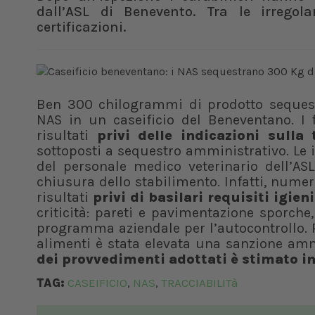
dall’ASL di Benevento. Tra le irregol
certificazioni.
Ben 300 chilogrammi di prodotto sequestr
NAS in un caseificio del Beneventano. I f
risultati
privi delle indicazioni sulla
sottoposti a sequestro amministrativo. Le i
del personale medico veterinario dell’AS
chiusura dello stabilimento. Infatti, numer
risultati
privi di basilari requisiti igien
criticità: pareti e pavimentazione sporch
programma aziendale per l’autocontrollo. Pe
alimenti è stata elevata una sanzione amm
dei provvedimenti adottati è stimato i
TAG:
CASEIFICIO
NAS
TRACCIABILITà
,
,