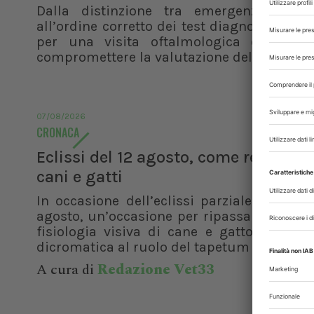
Dalla distinzione tra emergenza e ur
all’ordine corretto dei test diagnostici, i pr
per una visita oftalmologica efficace 
compromettere la valutazione del paziente
07/08/2026
CRONACA
Eclissi del 12 agosto, come reagisco
cani e gatti
In occasione dell’eclissi parziale di sole 
agosto, un’occasione per ripassare le basi
fisiologia visiva di cane e gatto. Dalla v
dicromatica al ruolo del tapetum lucidum, f
A cura di
Redazione Vet33