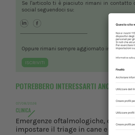
Se l'articolo ti è piaciuto rimani in contatto
social seguendoci su:
Oppure rimani sempre aggiornato in ambito vete
ISCRIVITI
POTREBBERO INTERESSARTI ANCHE
07/08/2026
CLINICA
Emergenze oftalmologiche, come
impostare il triage in cane e gatto