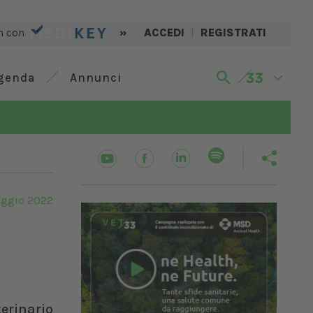
n con
»
ACCEDI
|
REGISTRATI
genda
Annunci
ggio 2022
erinario