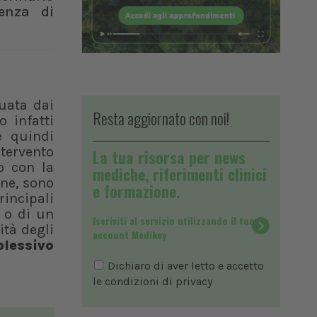
senza di
uata dai
Resta aggiornato con noi!
 infatti
e quindi
ntervento
La tua risorsa per news
o con la
mediche, riferimenti clinici
one, sono
e formazione.
principali
e o di un
Iscriviti al servizio utilizzando il tuo
ità degli
account Medikey
plessivo
Dichiaro di aver letto e accetto
le condizioni di
privacy