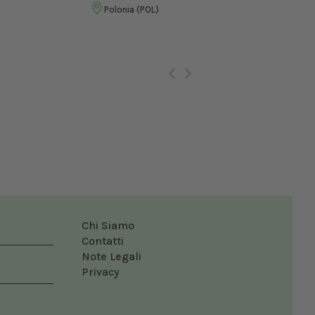
Vet
Polonia (POL)
Ro
Chi Siamo
Contatti
Note Legali
Privacy