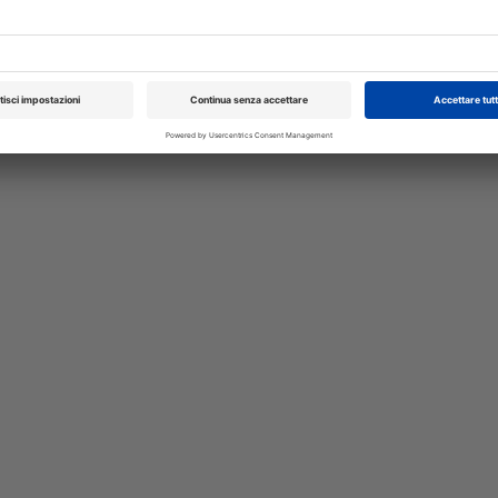
XXI Congresso
Pillole in Oftal
Nazionale UNISVET
10/10/2026
Dal 12/02/2027
al 14/02/2027
Roma (RM)