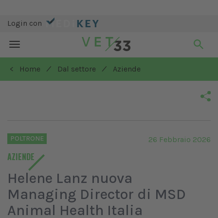
Login con
Toggle
navigation
/
/
< Home
Dal settore
Aziende
POLTRONE
26 Febbraio 2026
AZIENDE
Helene Lanz nuova
Managing Director di MSD
Animal Health Italia