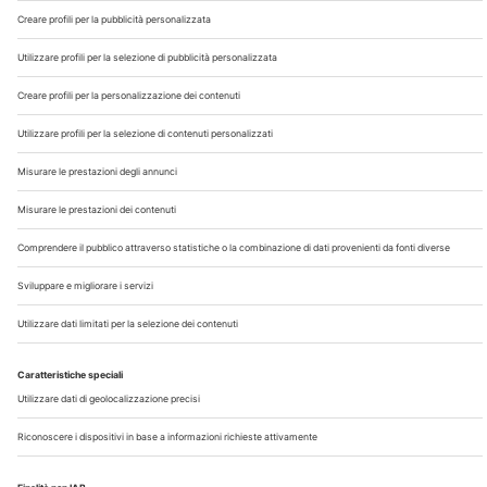
Chi Siamo
Contatti
Note Legali
Privacy
©2026 Edra S.p.a | www.edraspa.it | P.iva 08056040960
| Tel. 02/881841 | Sede legale: Viale Enrico Forlanini 21 -
20134 Milano (Italy)