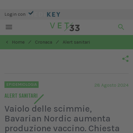
Login con
Toggle
navigation
/
/
< Home
Cronaca
Alert sanitari
EPIDEMIOLOGIA
28 Agosto 2024
ALERT SANITARI
Vaiolo delle scimmie,
Bavarian Nordic aumenta
produzione vaccino. Chiesta