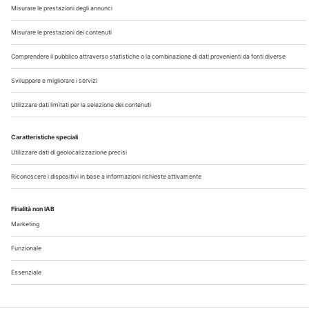
Chi Siamo
Contatti
Note Legali
Privacy
©2026 Edra S.p.a | www.edraspa.it | P.iva 08056040960
| Tel. 02/881841 | Sede legale: Viale Enrico Forlanini 21 -
20134 Milano (Italy)
Registrazione Tribunale di Milano n° 5578/2022 del
5/05/2022