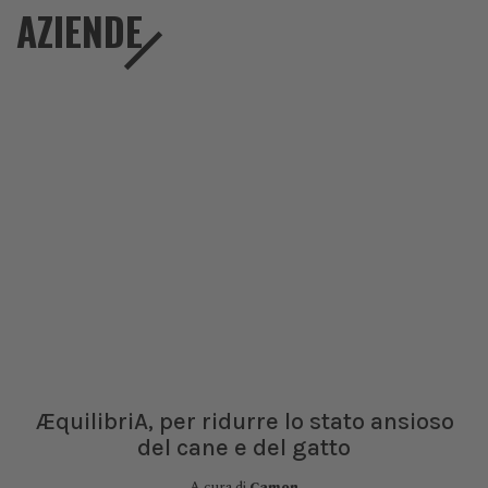
AZIENDE
ÆquilibriA, per ridurre lo stato ansioso
del cane e del gatto
A cura di
Camon