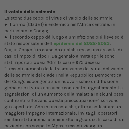
Il vaiolo delle scimmie
Esistono due ceppi di virus di vaiolo delle scimmie:
● il primo (Clade I) è endemico nell’Africa centrale, in
particolare in Congo;
● il secondo ceppo dà luogo a un’infezione più lieve ed è
stato responsabile dell’
epidemia del 2022-2023
.
Ora, in Congo è in corso da qualche mese una crescita di
casi di mpox di tipo 1. Da gennaio a metà aprile sono
stati riportati quasi 20mila casi e 975 decessi.
“I recenti aumenti della trasmissione del virus del vaiolo
delle scimmie del clade I nella Repubblica Democratica
del Congo espongono a un nuovo rischio di diffusione
globale se il virus non viene contenuto urgentemente. Le
segnalazioni di un aumento della malattia in alcuni paesi
confinanti rafforzano questa preoccupazione” scrivono
gli esperti dei Cdc in una nota che, oltre a sollecitare un
maggiore impegno internazionale, invita gli operatori
sanitari statunitensi a tenere alta la guardia. In caso di un
paziente con sospetto Mpox e recenti viaggi in