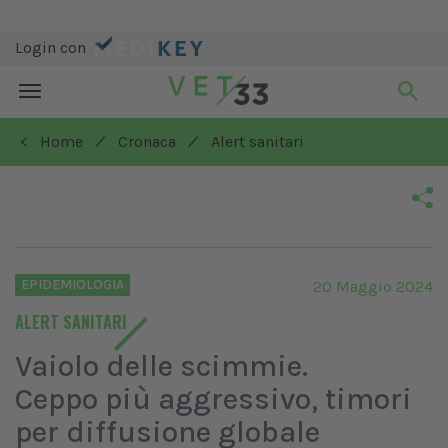
Login con
Toggle
navigation
/
/
< Home
Cronaca
Alert sanitari
EPIDEMIOLOGIA
20 Maggio 2024
ALERT SANITARI
Vaiolo delle scimmie.
Ceppo più aggressivo, timori
per diffusione globale