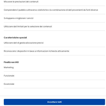
Chi Siamo
Contatti
Note Legali
Privacy
©2026 Edra S.p.a | www.edraspa.it | P.iva 08056040960
| Tel. 02/881841 | Sede legale: Viale Enrico Forlanini 21 -
20134 Milano (Italy)
Registrazione Tribunale di Milano n° 5578/2022 del
5/05/2022