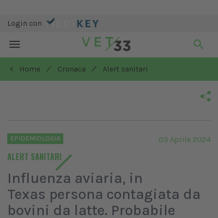
Login con
Toggle
navigation
/
/
< Home
Cronaca
Alert sanitari
EPIDEMIOLOGIA
03 Aprile 2024
ALERT SANITARI
Influenza aviaria, in
Texas persona contagiata da
bovini da latte. Probabile