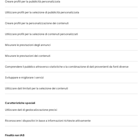
Chi Siamo
Contatti
Note Legali
Privacy
©2026 Edra S.p.a | www.edraspa.it | P.iva 08056040960
| Tel. 02/881841 | Sede legale: Viale Enrico Forlanini 21 -
20134 Milano (Italy)