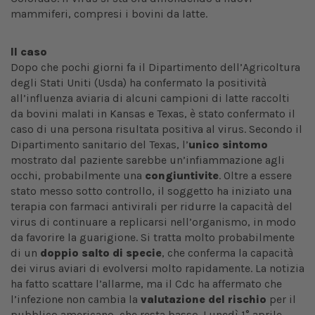
mammiferi, compresi i bovini da latte.
Il caso
Dopo che pochi giorni fa il Dipartimento dell’Agricoltura
degli Stati Uniti (Usda) ha confermato la positività
all’influenza aviaria di alcuni campioni di latte raccolti
da bovini malati in Kansas e Texas, è stato confermato il
caso di una persona risultata positiva al virus. Secondo il
Dipartimento sanitario del Texas, l’
unico sintomo
mostrato dal paziente sarebbe un’infiammazione agli
occhi, probabilmente una
congiuntivite
. Oltre a essere
stato messo sotto controllo, il soggetto ha iniziato una
terapia con farmaci antivirali per ridurre la capacità del
virus di continuare a replicarsi nell’organismo, in modo
da favorire la guarigione. Si tratta molto probabilmente
di un
doppio salto di specie
, che conferma la capacità
dei virus aviari di evolversi molto rapidamente. La notizia
ha fatto scattare l’allarme, ma il Cdc ha affermato che
l’infezione non cambia la
valutazione del rischio
per il
pubblico americano, che resta basso. Lunedì 1° aprile,