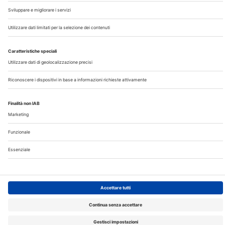
Contatti
Note Legali
Privacy
©2026 Edra S.p.a | www.edraspa.it | P.iva 08056040960
| Tel. 02/881841 | Sede legale: Viale Enrico Forlanini 21 -
20134 Milano (Italy)
Registrazione Tribunale di Milano n° 5578/2022 del
5/05/2022