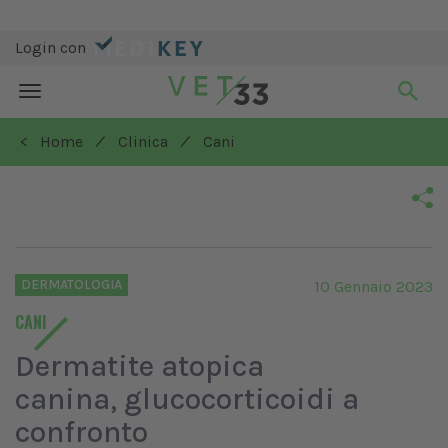
Login con
Toggle
navigation
/
/
< Home
Clinica
Cani
DERMATOLOGIA
10 Gennaio 2023
CANI
Dermatite atopica
canina, glucocorticoidi a
confronto