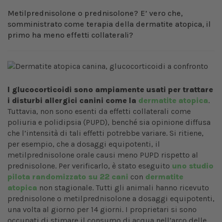
Metilprednisolone o prednisolone? E’ vero che,
somministrato come terapia della dermatite atopica, il
primo ha meno effetti collaterali?
I glucocorticoidi sono ampiamente usati per trattare
i disturbi allergici canini come la
dermatite atopica
.
Tuttavia, non sono esenti da effetti collaterali come
poliuria e polidipsia (PUPD), benché sia opinione diffusa
che l’intensità di tali effetti potrebbe variare. Si ritiene,
per esempio, che a dosaggi equipotenti, il
metilprednisolone orale causi meno PUPD rispetto al
prednisolone. Per verificarlo, è stato eseguito
uno studio
pilota randomizzato su 22 cani
con
dermatite
atopica
non stagionale. Tutti gli animali hanno ricevuto
prednisolone o metilprednisolone a dosaggi equipotenti,
una volta al giorno per 14 giorni. I proprietari si sono
occupati di stimare il consumo di acqua nell’arco delle