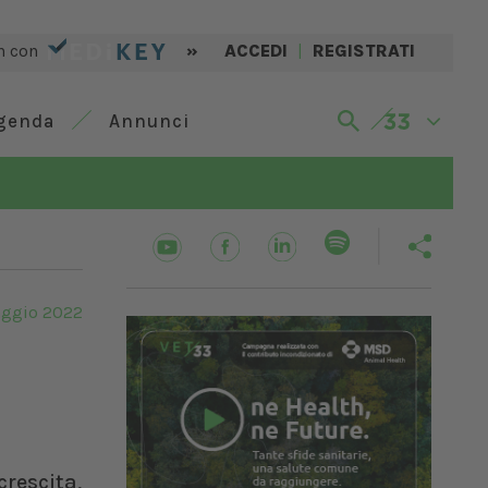
n con
»
ACCEDI
|
REGISTRATI
genda
Annunci
aggio 2022
rescita,