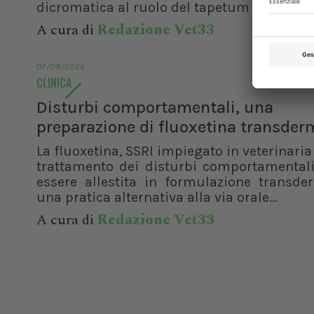
dicromatica al ruolo del tapetum lucidum, f
A cura di
Redazione Vet33
07/08/2026
CLINICA
Disturbi comportamentali, una
preparazione di fluoxetina transder
La fluoxetina, SSRI impiegato in veterinaria 
trattamento dei disturbi comportamentali
essere allestita in formulazione transde
una pratica alternativa alla via orale...
A cura di
Redazione Vet33