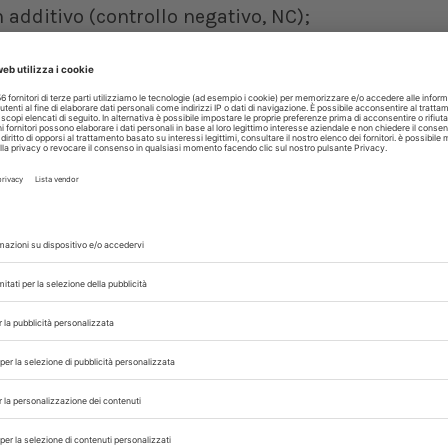
n additivo (controllo negativo, NC);
co (TRT2);
.
 legate alla tipologia di dieta adottata, si è gi
 di OA tendeva ad aumentare l'efficienza comple
tinale nei suini svezzati.
ation on growth performance, nutrient digestibi
Jinyoung Lee, Jong Woong Kim, Heidi Hall, and
39/cjas-2021-008
IMI
SUINETTI
,
 con noi sui nostri canali