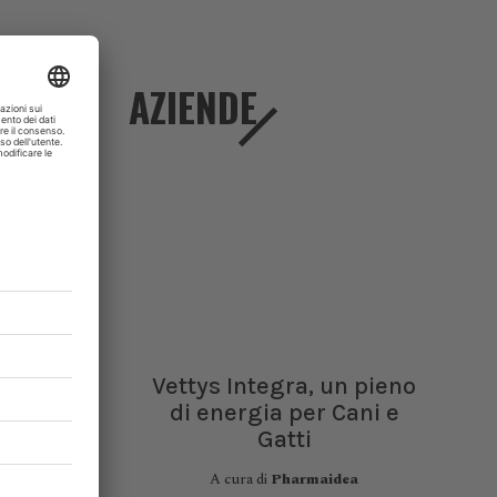
AZIENDE
unti alla
ssiva del
lity, and
 Charles
Vettys Integra, un pieno
di energia per Cani e
Gatti
A cura di
Pharmaidea