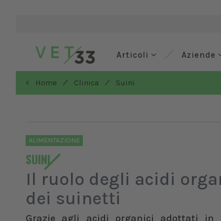
Articoli
Aziende
/
/
< Home
Clinica
Suini
ALIMENTAZIONE
SUINI
Il ruolo degli acidi org
dei suinetti
Grazie agli acidi organici adottati in a