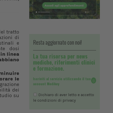
l tratto
zioni di
Resta aggiornato con noi!
tinali e
ate dosi
in linea
La tua risorsa per news
 abbiano
mediche, riferimenti clinici
e formazione.
iminuire
orare le
Iscriviti al servizio utilizzando il tuo
account Medikey
grazione
ilità dei
Dichiaro di aver letto e accetto
studio su
le condizioni di
privacy