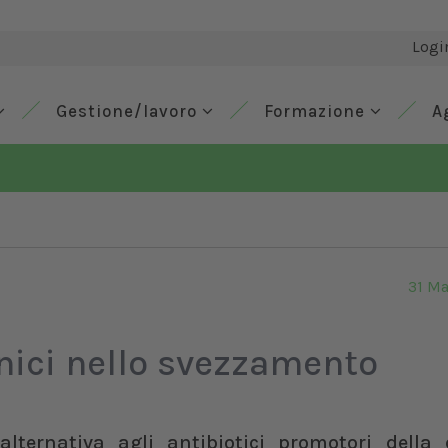
Logi
Gestione/lavoro
Formazione
A
31 M
anici nello svezzamento
lternativa agli antibiotici promotori della c