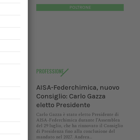
POLTRONE
PROFESSIONE
AISA-Federchimica, nuovo
Consiglio: Carlo Gazza
eletto Presidente
Carlo Gazza è stato eletto Presidente di
AISA-Federchimica durante l’Assemblea
 urgenza
del 29 luglio, che ha rinnovato il Consiglio
 principi
di Presidenza fino alla conclusione del
ce senza
mandato nel 2027. Andrea...