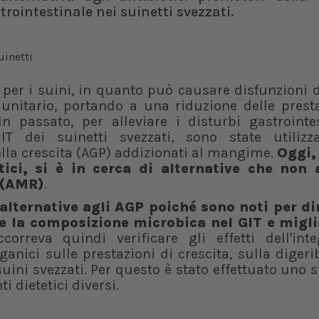
trointestinale nei suinetti svezzati.
r i suini, in quanto può causare disfunzioni de
unitario, portando a una riduzione delle presta
n passato, per alleviare i disturbi gastrointes
IT dei suinetti svezzati, sono state utilizz
ella crescita (AGP) addizionati al mangime.
Oggi, 
otici, si è in cerca di alternative che non
 (AMR)
.
 alternative agli AGP poiché sono noti per d
re la composizione microbica nel GIT e migli
orreva quindi verificare gli effetti dell'inte
anici sulle prestazioni di crescita, sulla digerib
suini svezzati. Per questo è stato effettuato uno 
i dietetici diversi.