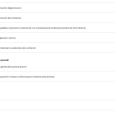
rinario, iscrivendoti alla nostra newsletter!
07/08/2026
CLINICA
no
Emergenze oftalmologiche, come
impostare il triage in cane e gatto
del 12
Dalla distinzione tra emergenza e
 della
all’ordine corretto dei test diagnostici, i
isione
per una visita oftalmologica effica