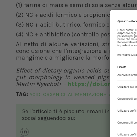
(1) farina di mais e semi di soia senza alcu
(2) NC + acidi formico e propionico (TRT1);
(3) NC + acidi butirrico, formico e propioni
(4) NC + antibiotico (controllo positivo, PC)
Al netto di alcune variazioni, strettamente
conclusione che l'integrazione alimentare
mangime e a migliorare la morfologia intes
Effect of dietary organic acids supplement
gut morphology in weaned pigs
-
Martin Nyachoti
-
https://doi.org/10.11
TAG:
ACIDI ORGANICI
ALIMENTAZIONE
AMR
MANG
,
,
,
Se l'articolo ti è piaciuto rimani in contatto
social seguendoci su: