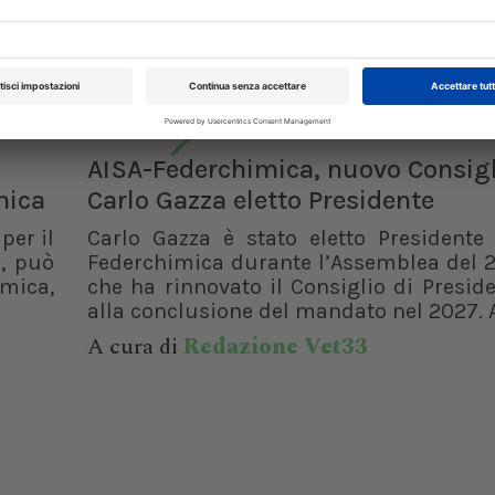
ino...
compromettere la valutazione del pazie
07/08/2026
DAL SETTORE
AISA-Federchimica, nuovo Consigl
mica
Carlo Gazza eletto Presidente
per il
Carlo Gazza è stato eletto Presidente 
, può
Federchimica durante l’Assemblea del 2
rmica,
che ha rinnovato il Consiglio di Presid
alla conclusione del mandato nel 2027. A
A cura di
Redazione Vet33
XXI Congresso
Pillole in Oftal
Nazionale UNISVET
10/10/2026
Dal 12/02/2027
al 14/02/2027
Roma (RM)
Bologna (BO)