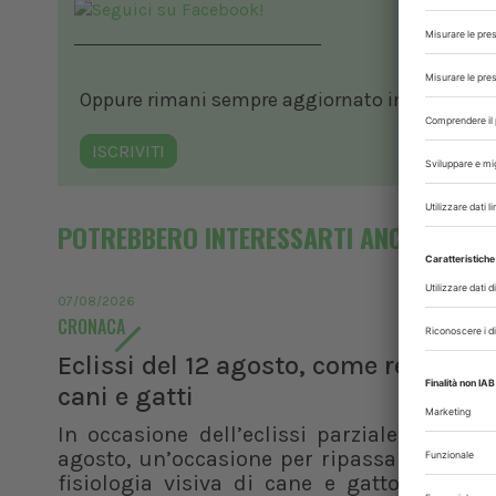
Oppure rimani sempre aggiornato in ambito vete
ISCRIVITI
POTREBBERO INTERESSARTI ANCHE
07/08/2026
CRONACA
Eclissi del 12 agosto, come reagisco
cani e gatti
In occasione dell’eclissi parziale di sole 
agosto, un’occasione per ripassare le basi
fisiologia visiva di cane e gatto. Dalla v