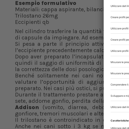
Esempio formulativo
Materiali: cappa aspirante, bilancia, incaps
Trilostano 26mg
Eccipienti qb
Nel cilindro trasferire la quantità totale di
di capsule da impiegare. Ad esempio, per 100
Si pesa a parte il principio attivo e qui
l’eccipiente precedentemente calcolato fin
Dopo aver preparato l’incapsulatrice si pr
quindi il saggio di uniformità di massa, di
la correttezza delle dosi posologiche allestit
Benché solitamente nei cani non ci siano
valutare l’opportunità di aggiungere sos
preparato. Nei casi più ostici, si può pensa
Durante il trattamento prestare attenzion
sete, addome gonfio, perdita della massa m
Addison
(vomito, diarrea, debolezza, at
gonfiore, tremori muscolari e alterazioni c
Il trilostano è controindicato in caso di 
Anche nei cani sotto i 3 kg se ne sconsig