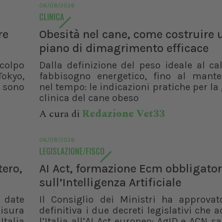
06/08/2026
CLINICA
re
Obesità nel cane, come costruire 
piano di dimagrimento efficace
 colpo
Dalla definizione del peso ideale al ca
Tokyo,
fabbisogno energetico, fino al mant
e sono
nel tempo: le indicazioni pratiche per la
clinica del cane obeso
A cura di
Redazione Vet33
06/08/2026
LEGISLAZIONE/FISCO
tero,
AI Act, formazione Ecm obbligator
sull’Intelligenza Artificiale
e date
Il Consiglio dei Ministri ha approvat
isura
definitiva i due decreti legislativi che
talia
l’Italia all’AI Act europeo: AgID e ACN s