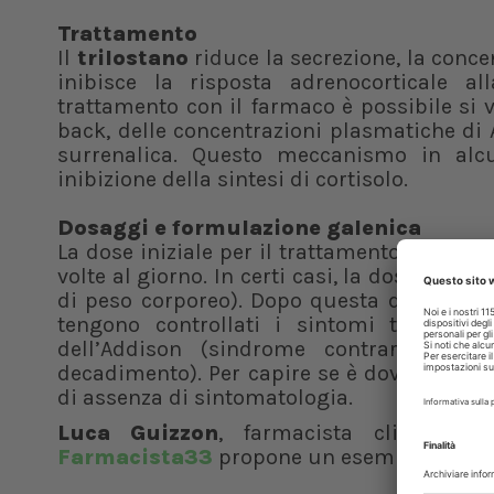
Trattamento
Il
trilostano
riduce la secrezione, la conce
inibisce la risposta adrenocorticale al
trattamento con il farmaco è possibile si
back, delle concentrazioni plasmatiche di
surrenalica. Questo meccanismo in alc
inibizione della sintesi di cortisolo.
Dosaggi e formulazione galenica
La dose iniziale per il trattamento della 
volte al giorno. In certi casi, la dose può
di peso corporeo). Dopo questa dose inizi
tengono controllati i sintomi tipici de
dell’Addison (sindrome contraria al Cu
decadimento). Per capire se è doveroso au
di assenza di sintomatologia.
Luca Guizzon
, farmacista clinico ter
Farmacista33
propone un esempio formul