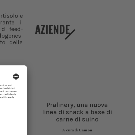
rtisolo e
rante il
AZIENDE
di feed-
dogenesi
to della
poreo due
 1-2mg/kg
 dove si
i tipici
bolezza,
e in caso
Pralinery, una nuova
linea di snack a base di
colo per
carne di suino
A cura di
Camon