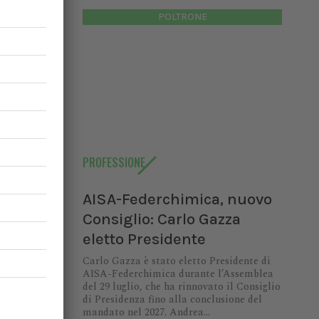
POLTRONE
e il tipo
.
rica con
ffettuerà
 valuterà
PROFESSIONE
, si può
AISA-Federchimica, nuovo
lità del
Consiglio: Carlo Gazza
i fame e
eletto Presidente
segni di
Carlo Gazza è stato eletto Presidente di
vazione,
AISA-Federchimica durante l’Assemblea
del 29 luglio, che ha rinnovato il Consiglio
epatiche.
di Presidenza fino alla conclusione del
abetici o
mandato nel 2027. Andrea...