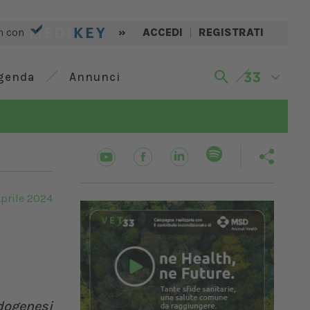
n con
»
ACCEDI
|
REGISTRATI
genda
Annunci
Aprile 2024
dogenesi