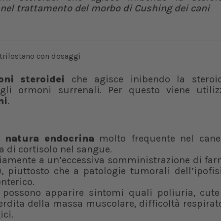
o nel trattamento del morbo di Cushing dei cani
ni steroidei
che agisce inibendo la steroi
 gli ormoni surrenali. Per questo viene utiliz
ni
.
 natura endocrina
molto frequente nel cane
 di cortisolo nel sangue.
riamente a un’eccessiva somministrazione di far
 piuttosto che a patologie tumorali dell’ipofis
nterico.
 possono apparire sintomi quali poliuria, cute 
dita della massa muscolare, difficoltà respirato
ci.