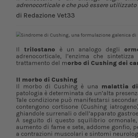
adrenocorticale e che può essere utilizzat
di
Redazione Vet33
Il
trilostano
è un analogo degli
ormo
adrenocorticale, l’enzima che sintetizza
trattamento del m
orbo di Cushing dei ca
Il morbo di Cushing
Il morbo di Cushing è una
malattia di
patologia è determinata da un’alta presenza
Tale condizione può manifestarsi seconda
contengono cortisone (Cushing iatrogeno),
ghiandole surrenali o dell’apparato gastroe
A seguito di questo squilibrio ormonale,
aumento di fame e sete, addome gonfio, per
a contrazioni muscolari e sintomi neurologi