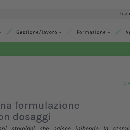
Logi
Gestione/lavoro
Formazione
A
15 
una formulazione
con dosaggi
ni steroidei che agisce inibendo la steroi