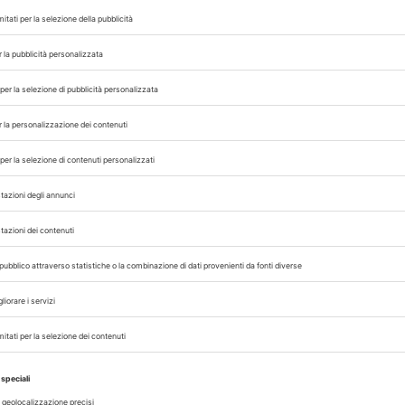
ulatrice, mortaio pestello
 eccipiente fino ad arrivare ad un volume confacent
 capsule tipo 2 il cilindro dovrà arrivare a 30 ml
ndi si leviga su mortaio in progressione geomet
o ad omogeneità.
ocede quindi al riempimento delle capsule. Si e
 tenuta delle capsule e del confezionamento e si
e.
 grandi difficoltà a somministrare le capsule
tanze aromatizzanti per migliorare la palatabi
re di ricorrere anche a paste aromatizzate.
e alla comparsa di
segni di Cushing
(aumento d
uscolare, Difficoltà respiratorie) così come dei
assia). Si possono manifestare anche ipersali
utanee.
gravidanza e nei cani con disfunzioni renali ed 
lia l’uso così come in caso di cani anziani, di