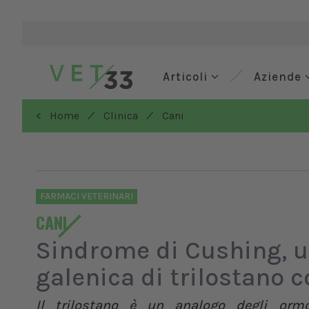
Articoli
Aziende
/
/
< Home
Clinica
Cani
FARMACI VETERINARI
CANI
Sindrome di Cushing, 
galenica di trilostano 
Il trilostano è un analogo degli ormo