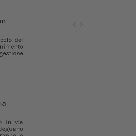
Ro
un
lcolo del
enimento
 gestione
ia
o in via
 adeguano
aranno le