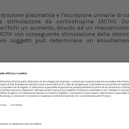
ntrazione plasmatica e l’escrezione urinaria di co
la stimolazione da corticotropina (ACTH). Du
 verifichi un aumento, dovuto ad un meccanismo 
 ACTH con conseguente stimolazione della steroi
uni soggetti può determinare un annullamen
sindrome di Cushing è di 0,5-1 mg/kg di peso cor
 essere somministrata ogni 24 ore (al dosaggio di
ale, solitamente segue una fase di monitoraggio
l Cushing, o viceversa la comparsa di sintom
shing caratterizzata da vomito, diarrea, de
mentare o ridurre la dose, o mantenerla costant
ritoriale esperto di fitoterapia, in un arti
ativo.