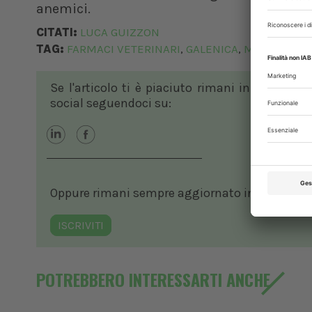
anemici.
CITATI:
LUCA GUIZZON
TAG:
FARMACI VETERINARI
GALENICA
MORBO DI C
,
,
Se l'articolo ti è piaciuto rimani in contatto
social seguendoci su:
Oppure rimani sempre aggiornato in ambito vete
ISCRIVITI
POTREBBERO INTERESSARTI ANCHE