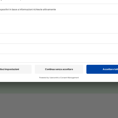
USHING
TRILOSTANO
,
 con noi sui nostri canali
rinario, iscrivendoti alla nostra newsletter!
XXI Congresso
Pillole in Oftal
Nazionale UNISVET
10/10/2026
Dal 12/02/2027
al 14/02/2027
Roma (RM)
Bologna (BO)