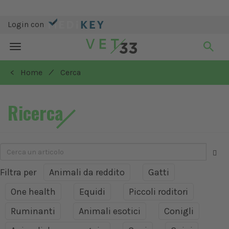
Login con
Toggle
navigation
/
< Home
Cerca
Ricerca
Filtra per
Animali da reddito
Gatti
One health
Equidi
Piccoli roditori
Ruminanti
Animali esotici
Conigli