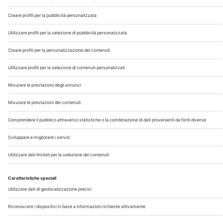
Chi Siamo
Contatti
Note Legali
Privacy
©2026 Edra S.p.a | www.edraspa.it | P.iva 08056040960
| Tel. 02/881841 | Sede legale: Viale Enrico Forlanini 21 -
20134 Milano (Italy)