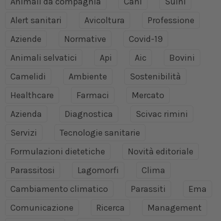
Animali da compagnia
Cani
Suini
Alert sanitari
Avicoltura
Professione
Aziende
Normative
Covid-19
Animali selvatici
Api
Aic
Bovini
Camelidi
Ambiente
Sostenibilità
Healthcare
Farmaci
Mercato
Azienda
Diagnostica
Scivac rimini
Servizi
Tecnologie sanitarie
Formulazioni dietetiche
Novità editoriale
Parassitosi
Lagomorfi
Clima
Cambiamento climatico
Parassiti
Ema
Comunicazione
Ricerca
Management