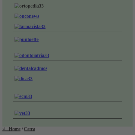
< Home
/
Cerca
< Home
/
Cerca