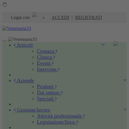
Login con
»
ACCEDI
|
REGISTRATI
Toggle
Articoli
navigation
Cronaca
Clinica
Eventi
Interviste
Aziende
Prodotti
Dal settore
Speciali
Gestione/lavoro
Attività professionale
Legislazione/fisco