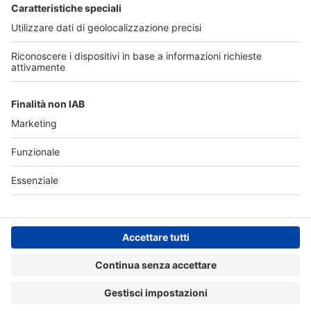
CHI SIAMO
CONTATTI
NOTE LEGALI
PRIVACY
©2026 Edra S.p.a | www.edraspa.it | P.iva 08056040960 | Tel.
02/881841 | Sede legale: Viale Enrico Forlanini 21 - 20134 Milano
(Italy)
Registrazione Tribunale di Milano n° 5578/2022 del 5/05/2022