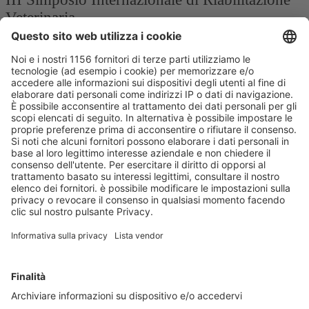
Veterinaria
Dal 30/10/2026
al 02/11/2026
Roma (RM)
XXI Congresso Nazionale UNISVET
Dal 12/02/2027
al 14/02/2027
Bologna (BO)