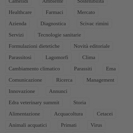
Camelidi
Ambiente
Sostenibilità
Healthcare
Farmaci
Mercato
Azienda
Diagnostica
Scivac rimini
Servizi
Tecnologie sanitarie
Formulazioni dietetiche
Novità editoriale
Parassitosi
Lagomorfi
Clima
Cambiamento climatico
Parassiti
Ema
Comunicazione
Ricerca
Management
Innovazione
Annunci
Edra veterinary summit
Storia
Alimentazione
Acquacoltura
Cetacei
Animali acquatici
Primati
Virus