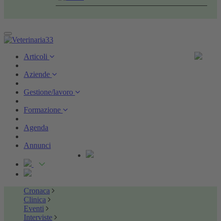
Toggle
navigation
Articoli
Aziende
Gestione/lavoro
Formazione
Agenda
Annunci
Cronaca
Clinica
Eventi
Interviste