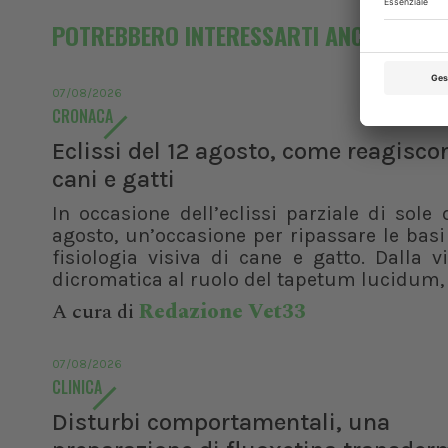
POTREBBERO INTERESSARTI ANCHE
07/08/2026
CRONACA
Eclissi del 12 agosto, come reagisco
cani e gatti
In occasione dell’eclissi parziale di sole 
agosto, un’occasione per ripassare le basi
fisiologia visiva di cane e gatto. Dalla v
dicromatica al ruolo del tapetum lucidum, f
A cura di
Redazione Vet33
07/08/2026
CLINICA
Disturbi comportamentali, una