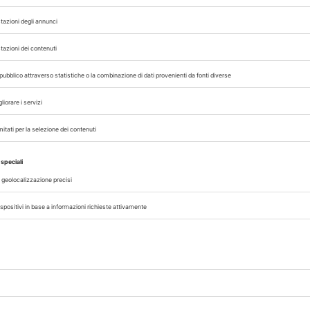
ro il 19 luglio 2026, allegando CV, documento d'
era motivazionale. La partecipazione è finanziata; 
 alloggio e trasferte. La frequenza è obbligato
ità dà accesso a 12 Crediti Formativi Universit
vere a
customprograms@luissbusinessschool.it
.
ANNI SCARSO
L
MANAGEMENT
MANAGERIAL PROGRAM
MSD ANIMAL H
,
,
,
 con noi sui nostri canali
rinario, iscrivendoti alla nostra newsletter!