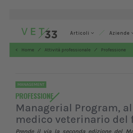
Articoli
Aziende
/
/
< Home
Attività professionale
Professione
MANAGEMENT
PROFESSIONE
Managerial Program, al v
medico veterinario del 
Prende il via la seconda edizione del Ma