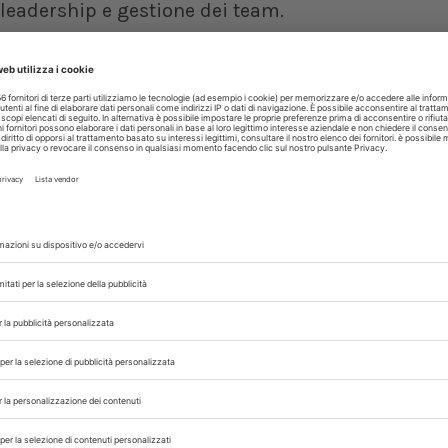
leadership e gestione dei team.
el medico veterinario significa riconoscerne sem
 filiere e nella tutela della salute pubblica”, d
ogramma significa per Msd Animal Health contin
 professionale fondamentale per la salute anima
tra salute umana, animale e ambientale. Il 
lità ed è chiave nell’approccio One Health”, ha a
i Msd Animal Health.
azione
mo di 32 candidati, in possesso di laurea in 
a della lingua inglese. I partecipanti saranno sudd
fessionisti. La selezione, effettuata da una Co
rofessionale, responsabilità gestionali, organi
iettivi del programma e titoli formativi.