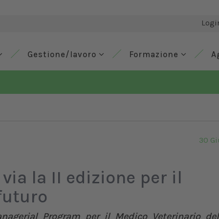
Logi
Gestione/lavoro
Formazione
A
30 G
ia la II edizione per il
futuro
nagerial Program per il Medico Veterinario del