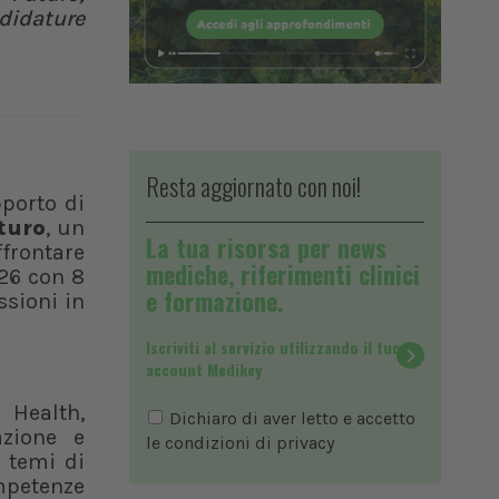
didature
Resta aggiornato con noi!
pporto di
turo
, un
La tua risorsa per news
ffrontare
mediche, riferimenti clinici
026 con 8
e formazione.
ssioni in
Iscriviti al servizio utilizzando il tuo
account Medikey
 Health,
Dichiaro di aver letto e accetto
azione e
le condizioni di
privacy
 temi di
ompetenze