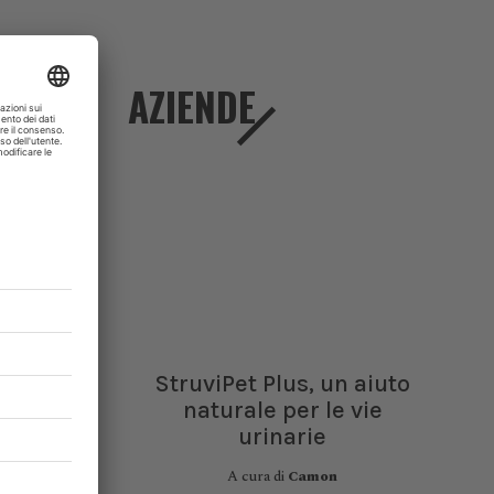
pre di
ichiara
AZIENDE
uare a
le, la
medico
ggiunto
Medicina
StruviPet Plus, un aiuto
ivisi tra
naturale per le vie
mmissione
urinarie
zzative o
A cura di
Camon