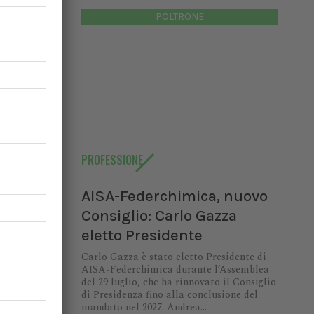
identità,
POLTRONE
restano a
ria e il
ari. Per
EALTH
PROFESSIONE
AISA-Federchimica, nuovo
Consiglio: Carlo Gazza
eletto Presidente
Carlo Gazza è stato eletto Presidente di
AISA-Federchimica durante l’Assemblea
del 29 luglio, che ha rinnovato il Consiglio
di Presidenza fino alla conclusione del
mandato nel 2027. Andrea...