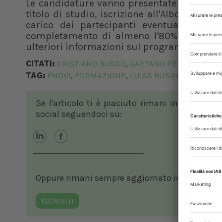
Le candidature vanno presentate online ent
titolo di studio, iscrizione all'Albo e lett
carico dei partecipanti eventuali vitto,
completamento di almeno l'80% delle attiv
ulteriori informazioni sul programma, scri
CITATI:
CRISTIANO BUSCO
GAETANO PENOCCHIO
V
,
,
TAG:
FNOVI
FORMAZIONE
LUISS BUSINESS SCHOO
,
,
Se l'articolo ti è piaciuto rimani in contatto
social seguendoci su:
Oppure rimani sempre aggiornato in ambito vete
ISCRIVITI