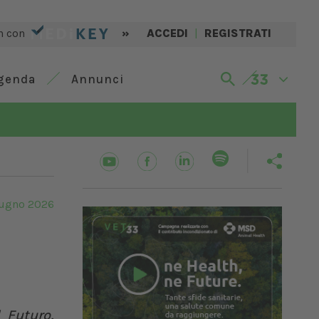
n con
»
ACCEDI
|
REGISTRATI
genda
Annunci
iugno 2026
 Futuro,