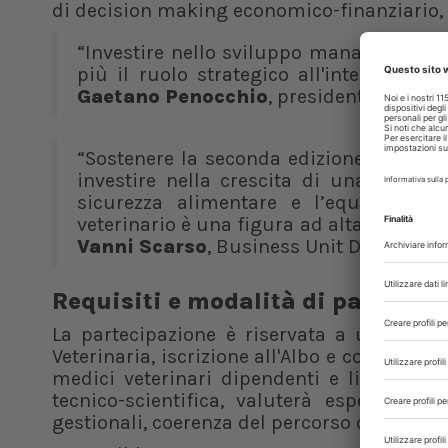
di decision making economico-finanziario, 
“Investire nello sviluppo manageriale d
più il ruolo strategico all'interno delle
Gaetano Penocchio
, presidente Fnovi.
“Sostenere la seconda edizione del pr
investire nella crescita di una figura
sicurezza alimentare e l’equilibrio 
veterinario è una figura ad alta potenzia
Vanni Scarso
, Business Unit Director d
Requisiti e modalità di partecip
La partecipazione è riservata a un massi
Veterinaria, iscrizione all'Albo e conoscenz
medici veterinari dipendenti e liberi pro
tecnico-scientifica, valuterà esperienza p
gestionali, coerenza del percorso con gli ob