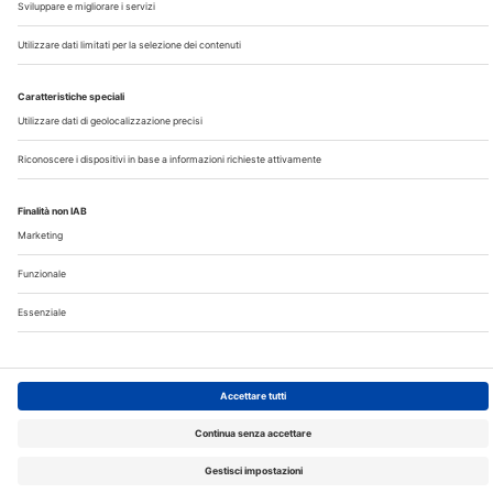
Note Legali
Privacy
©2026 Edra S.p.a | www.edraspa.it | P.iva 08056040960
| Tel. 02/881841 | Sede legale: Viale Enrico Forlanini 21 -
20134 Milano (Italy)
Registrazione Tribunale di Milano n° 5578/2022 del
5/05/2022