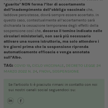
‘guarito’ NON ferma l’iter di accertamento
dell’inadempimento dell’obbligo vaccinale
che,
laddove persistesse, dovrà sempre essere accertato. In
questo caso, contestualmente all’accertamento sarà
dichiarata la cessazione temporanea degli effetti della
sospensione così che,
decorso il temine indicato nelle
circolari ministeriali, non sarà più necessario
attivare una nuova istruttoria, ma solo attendere i
tre giorni prima che la sospensione riprenda
automaticamente efficacia e venga annotata
sull’Albo.
TAG:
COVID 19
CICLO VACCINALE
DECRETO LEGGE 24
,
,
MARZO 2022 N. 24
FNOVI
SOSPENSIONE
,
,
Se l'articolo ti è piaciuto rimani in contatto con noi
sui nostri canali social seguendoci su: