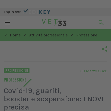
Login con
Toggle
navigation
/
/
< Home
Attività professionale
Professione
PROFESSIONE
30 Marzo 2022
PROFESSIONE
Covid-19, guariti,
booster e sospensione: FNOVI
precisa