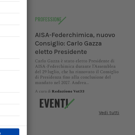
PROFESSIONE
AISA-Federchimica, nuovo
Consiglio: Carlo Gazza
eletto Presidente
Carlo Gazza è stato eletto Presidente di
AISA-Federchimica durante l’Assemblea
del 29 luglio, che ha rinnovato il Consiglio
di Presidenza fino alla conclusione del
mandato nel 2027. Andrea...
A cura di
Redazione Vet33
io:
EVENTI
Vedi tutti
di AISA-
9 luglio,
enza fino
ndrea...