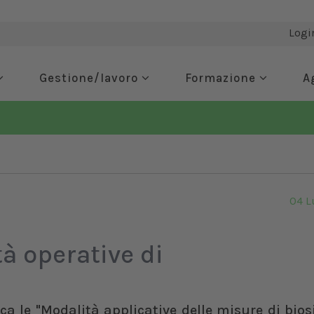
Logi
Gestione/lavoro
Formazione
A
04 L
tà operative di
ica le "Modalità applicative delle misure di bio