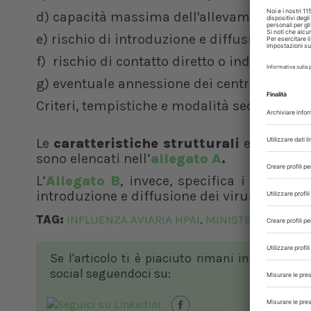
d) capacità massima dell'allevamento, tu
e) rischio di introduzione e diffusione tra
f) rischio di contatto diretto o indiretto co
g) eventuale annessione dei centri di imbal
Criteri, tempistiche e modalità secondo cui e
Le
caratteristiche strutturali
e i requis
sono elencati nell’
allegato A
.
L’
Allegato B
, invece, specifica i Criter
introduzione e diffusione dei virus dell'
HPA
TAG:
INFLUENZA AVIARIA HPAI
MINISTERO DELLA 
,
Se l'articolo ti è piaciuto rimani in contatto
social seguendoci su: