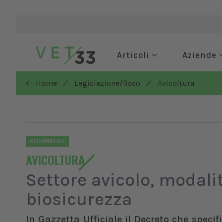
Articoli
Aziende
/
/
< Home
Legislazione/fisco
Avicoltura
NORMATIVE
AVICOLTURA
Settore avicolo, modali
biosicurezza
In Gazzetta Ufficiale il Decreto che specif