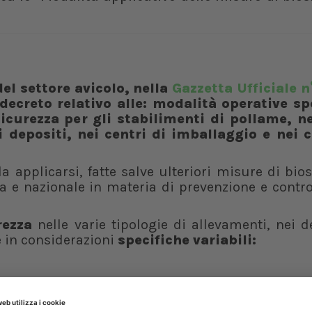
del settore avicolo, nella
Gazzetta Ufficiale n°
decreto relativo alle: modalità operative sp
sicurezza per gli stabilimenti di pollame, n
 depositi, nei centri di imballaggio e nei c
a applicarsi, fatte salve ulteriori misure di bio
a e nazionale in materia di prevenzione e contro
rezza
nelle varie tipologie di allevamenti, nei d
e in considerazioni
specifiche variabili: