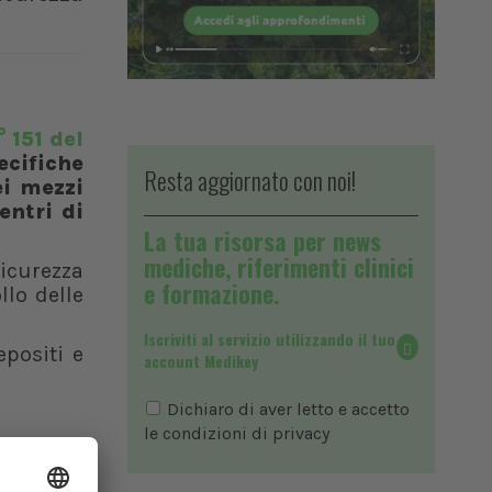
 151 del
ecifiche
Resta aggiornato con noi!
ei mezzi
entri di
La tua risorsa per news
mediche, riferimenti clinici
sicurezza
e formazione.
llo delle
Iscriviti al servizio utilizzando il tuo
epositi e
account Medikey
Dichiaro di aver letto e accetto
le condizioni di
privacy