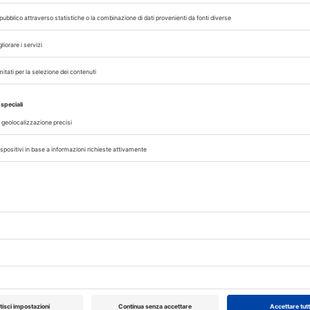
rinario, iscrivendoti alla nostra newsletter!
07/08/2026
DAL SETTORE
AISA-Federchimica, nuovo Consigl
Carlo Gazza eletto Presidente
genza
Carlo Gazza è stato eletto Presidente 
incipi
Federchimica durante l’Assemblea del 2
senza
che ha rinnovato il Consiglio di Presid
alla conclusione del mandato nel 2027. A