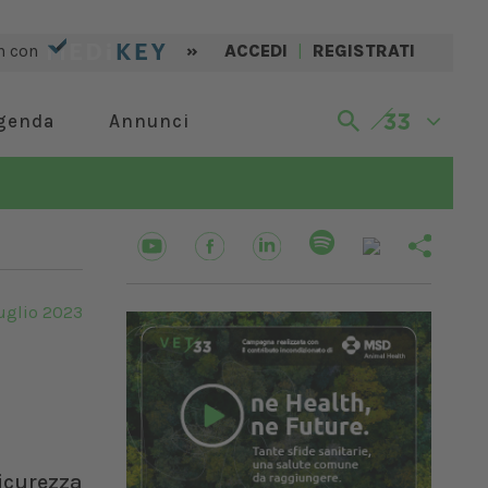
n con
»
ACCEDI
|
REGISTRATI
genda
Annunci
uglio 2023
sicurezza