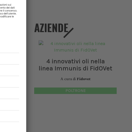
AZIENDE
i.
4
.
4 innovativi oli nella
ossedere,
linea Immunis di FidOVet
chio
di
A cura di
Fidovet
POLTRONE