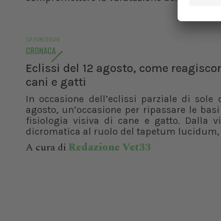
07/08/2026
CRONACA
Eclissi del 12 agosto, come reagisco
cani e gatti
In occasione dell’eclissi parziale di sole 
agosto, un’occasione per ripassare le basi
fisiologia visiva di cane e gatto. Dalla v
dicromatica al ruolo del tapetum lucidum, f
A cura di
Redazione Vet33