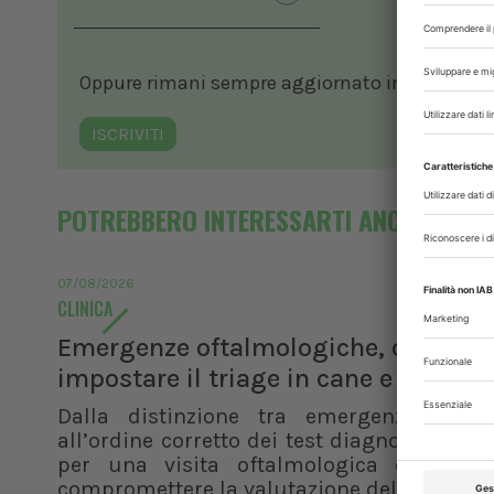
Oppure rimani sempre aggiornato in ambito vete
ISCRIVITI
POTREBBERO INTERESSARTI ANCHE
07/08/2026
CLINICA
Emergenze oftalmologiche, come
impostare il triage in cane e gatto
Dalla distinzione tra emergenza e ur
all’ordine corretto dei test diagnostici, i pr
per una visita oftalmologica efficace 
compromettere la valutazione del paziente