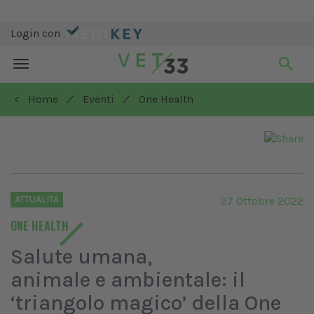
Login con
Toggle
navigation
/
/
< Home
Eventi
One Health
ATTUALITÀ
27 Ottobre 2022
ONE HEALTH
Salute umana,
animale e ambientale: il
‘triangolo magico’ della One