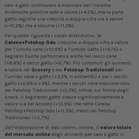
cani e gatti continuano a mostrare nell’insieme
dinamiche positive solo a valore (+4,2%), ma la parte
gatto registra una crescita a doppia cifra sia a valore
(+10,2%) che a volume (+11,5%).
Per quanto riguarda i canali distributivi, le
Catene+Petshop Gdo
crescono a doppia cifra
a valore
per l’umido cane (+10,5%) e l’umido Gatto (+14,1%) e
segnano buone performance anche nel secco cane
(+8,6%) e secco gatto (+9,7%). Più contenuti gli aumenti
a valore nel
Grocery
e nei
Petshop Tradizionali
per
l’umido cane e gatto (+3,2% in entrambi) e per i secchi
gatto (+2,6% e +3%), mentre i secchi cane crescono solo
nei Petshop Tradizionali (+2,3%). Infine, sul fronte degli
Snack, il segmento gatto cresce significativamente a
valore sia nel Grocery (+10,9%) che nelle Catene
Petshop+Petshop Gdo (+11,3%), meno nei Petshop
Tradizionali (+3,7%).
Dall’elaborazione di dati interni, inoltre, il
valore totale
del mercato online
degli alimenti per cani e gatti in