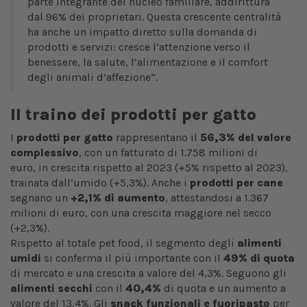
parte integrante del nucleo familiare, addirittura
dal 96% dei proprietari. Questa crescente centralità
ha anche un impatto diretto sulla domanda di
prodotti e servizi: cresce l’attenzione verso il
benessere, la salute, l’alimentazione e il comfort
degli animali d’affezione”.
Il traino dei prodotti per gatto
I
prodotti per gatto
rappresentano il
56,3% del valore
complessivo
, con un fatturato di 1.758 milioni di
euro,
in crescita rispetto al 2023
(+5%
rispetto al 2023),
trainata dall’umido (+5,3%). Anche i
prodotti per cane
segnano un
+2,1% di aumento
, attestandosi a 1.367
milioni di euro, con una
crescita maggiore nel secco
(+2,3%).
Rispetto al totale pet food, il segmento degli
alimenti
umidi
si conferma il più importante con il
49% di quota
di mercato e una crescita a valore del 4,3%. Seguono gli
alimenti secchi
con il
40,4%
di quota e un aumento a
valore del 13,4%. Gli
snack funzionali e fuoripasto
per