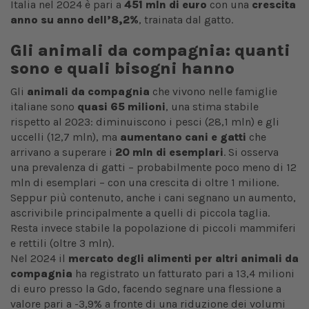
Italia nel 2024 è pari a
451 mln di euro
con una
crescita
anno su anno dell’8,2%
, trainata dal gatto.
Gli animali da compagnia: quanti
sono e quali bisogni hanno
Gli
animali da compagnia
che vivono nelle famiglie
italiane sono
quasi 65 milioni
, una stima stabile
rispetto al 2023:
diminuiscono i pesci (28,1 mln) e gli
uccelli (12,7 mln), ma
aumentano
cani e gatti
che
arrivano a superare i
20 mln di esemplari
. Si osserva
una prevalenza di gatti – probabilmente poco meno di 12
mln di esemplari – con una crescita di oltre 1 milione.
Seppur più contenuto, anche i cani segnano un aumento,
ascrivibile principalmente a quelli di piccola taglia.
Resta invece stabile la popolazione di piccoli mammiferi
e rettili (oltre 3 mln).
Nel 2024 il
mercato degli alimenti
per altri animali da
compagnia
ha registrato un fatturato pari a 13,4 milioni
di euro presso la Gdo, facendo segnare una flessione a
valore pari a -3,9% a fronte di una riduzione dei volumi