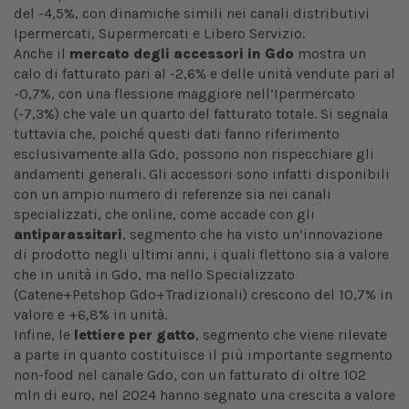
del -4,5%, con dinamiche simili nei canali distributivi
Ipermercati, Supermercati e Libero Servizio.
Anche il
mercato degli accessori in Gdo
mostra un
calo di fatturato pari al -2,6% e delle unità vendute pari al
-0,7%, con una flessione maggiore nell’Ipermercato
(-7,3%) che vale un quarto del fatturato totale. Si segnala
tuttavia che, poiché questi dati fanno riferimento
esclusivamente alla Gdo, possono non rispecchiare gli
andamenti generali. Gli accessori sono infatti disponibili
con un ampio numero di referenze sia nei canali
specializzati, che online, come accade con gli
antiparassitari
, segmento che ha visto un’innovazione
di prodotto negli ultimi anni, i quali flettono sia a valore
che in unità in Gdo, ma nello Specializzato
(Catene+Petshop Gdo+Tradizionali) crescono del 10,7% in
valore e +6,8% in unità.
Infine, le
lettiere per gatto
, segmento che viene rilevate
a parte in quanto costituisce il più importante segmento
non-food nel canale Gdo, con un fatturato di oltre 102
mln di euro, nel 2024 hanno segnato una crescita a valore