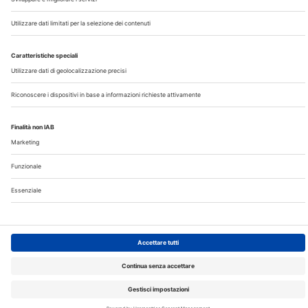
©2026 Edra S.p.a | www.edraspa.it | P.iva 08056040960
| Tel. 02/881841 | Sede legale: Viale Enrico Forlanini 21 -
20134 Milano (Italy)
Registrazione Tribunale di Milano n° 5578/2022 del
5/05/2022