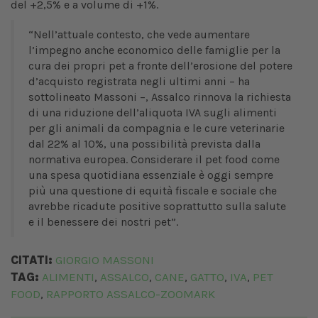
del +2,5% e a volume di +1%.
“Nell’attuale contesto, che vede aumentare
l’impegno anche economico delle famiglie per la
cura dei propri pet a fronte dell’erosione del potere
d’acquisto registrata negli ultimi anni – ha
sottolineato Massoni –, Assalco rinnova la richiesta
di una riduzione dell’aliquota IVA sugli alimenti
per gli animali da compagnia e le cure veterinarie
dal 22% al 10%, una possibilità prevista dalla
normativa europea. Considerare il pet food come
una spesa quotidiana essenziale è oggi sempre
più una questione di equità fiscale e sociale che
avrebbe ricadute positive soprattutto sulla salute
e il benessere dei nostri pet”.
CITATI:
GIORGIO MASSONI
TAG:
ALIMENTI
ASSALCO
CANE
GATTO
IVA
PET
,
,
,
,
,
FOOD
RAPPORTO ASSALCO-ZOOMARK
,