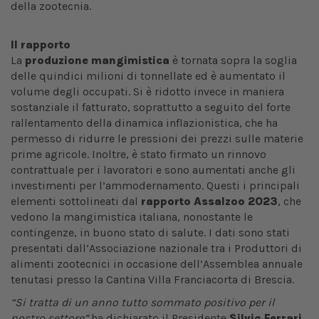
della zootecnia.
Il rapporto
La
produzione mangimistica
è tornata sopra la soglia
delle quindici milioni di tonnellate ed è aumentato il
volume degli occupati. Si è ridotto invece in maniera
sostanziale il fatturato, soprattutto a seguito del forte
rallentamento della dinamica inflazionistica, che ha
permesso di ridurre le pressioni dei prezzi sulle materie
prime agricole. Inoltre, è stato firmato un rinnovo
contrattuale per i lavoratori e sono aumentati anche gli
investimenti per l’ammodernamento. Questi i principali
elementi sottolineati dal
rapporto Assalzoo 2023
, che
vedono la mangimistica italiana, nonostante le
contingenze, in buono stato di salute. I dati sono stati
presentati dall’Associazione nazionale tra i Produttori di
alimenti zootecnici in occasione dell’Assemblea annuale
tenutasi presso la Cantina Villa Franciacorta di Brescia.
“Si tratta di un anno tutto sommato positivo per il
nostro settore”
ha dichiarato il Presidente
Silvio Ferrari
.