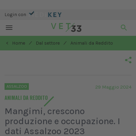
Login con
Toggle
navigation
/
/
< Home
Dal settore
Animali da Reddito
ASSALZOO
29 Maggio 2024
ANIMALI DA REDDITO
Mangimi, crescono
produzione e occupazione. I
dati Assalzoo 2023