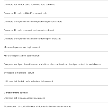
Chi Siamo
Contatti
Note Legali
Privacy
©2026 Edra S.p.a | www.edraspa.it | P.iva 08056040960
| Tel. 02/881841 | Sede legale: Viale Enrico Forlanini 21 -
20134 Milano (Italy)