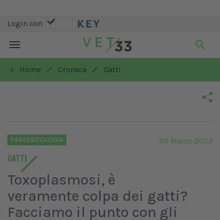
Login con
Toggle
navigation
/
/
< Home
Cronaca
Gatti
PARASSITOLOGIA
20 Marzo 2023
GATTI
Toxoplasmosi, è
veramente colpa dei gatti?
Facciamo il punto con gli