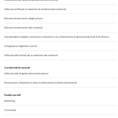
Chi Siamo
Contatti
Note Legali
Privacy
©2026 Edra S.p.a | www.edraspa.it | P.iva 08056040960
| Tel. 02/881841 | Sede legale: Viale Enrico Forlanini 21 -
20134 Milano (Italy)
Registrazione Tribunale di Milano n° 5578/2022 del
5/05/2022