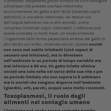
Il protozoo
Toxoplasma gondii
compie un ciclo biologico
complesso che prevede una fase intestinale,
esclusivamente nel gatto e altri felidi (chiamati ospiti
definitivi), e una extra-intestinale, nei tessuti sia
dell’ospite definitivo che in altri animali, uomo
compreso (chiamati ospiti intermedi). L’infezione può
essere contratta in molti modi. Un modo è tramite
l’ingestione delle forme parassitarie emesse dal gatto (o
altri felidi) con le feci, chiamate oocisti. Queste
oocisti
non sono mai subito infettanti (cioè capaci di
causare una infezione), ma lo diventano
nell’ambiente in un periodo di tempo variabile ma
mai inferiore a 24 ore.
Un gatto infetto elimina
oocisti una sola volta nel corso della sua vita e per
un periodo limitato che non supera le 2 settimane
ma le oocisti che vengono disperse nell’ambiente
(giardini, orti, parchi, acque) sono molto resistenti.
Toxoplasmosi, il ruolo degli
alimenti nel contagio umano
L’infezione può anche essere contratta tramite