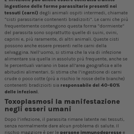
ingestione delle forme parassitarie presenti nei
tessuti (carni)
degli animali ospiti intermedi, chiamate
“cisti parassitarie contenenti bradizoiti”. Le carni che più
frequentemente contengono questa forma “dormiente”
del parassita sono soprattutto quelle di suini, ovini,
caprini e, più raramente, di altri animali. Queste cisti
possono anche essere presenti nelle carni della
selvaggina.
Nell’uomo, si stima che la via di infezione
alimentare sia quella in assoluto più frequente, anche se
le percentuali variano in base all’area geografica e alle
abitudini alimentari. Si stima che l’ingestione di carni
crude o poco cotte (più a rischio le rosse delle bianche)
contenenti bradizioiti sia
responsabile del 40-60%
delle infezioni
.
Toxoplasmosi la manifestazione
negli esseri umani
Dopo l’infezione, il parassita rimane latente nei tessuti,
senza normalmente dare alcun problema di salute. Il
rischio maggiore è per le
persone immunodepresse
e