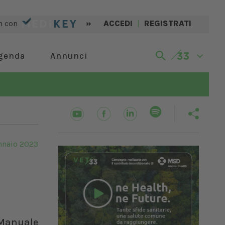
n con
»
ACCEDI
|
REGISTRATI
genda
Annunci
nnaio 2023
 Manuale