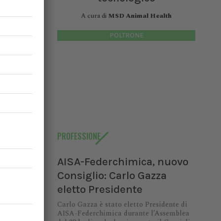
A cura di
MSD Animal Health
POLTRONE
 urgenza
 principi
ce senza
nte
PROFESSIONE
AISA-Federchimica, nuovo
Consiglio: Carlo Gazza
eletto Presidente
io:
Carlo Gazza è stato eletto Presidente di
AISA-Federchimica durante l’Assemblea