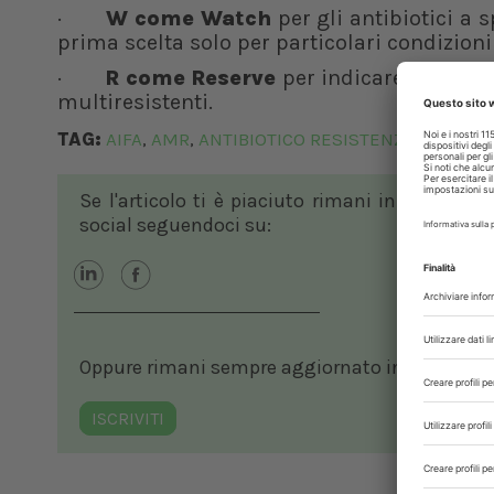
·
W come Watch
per gli antibiotici a
prima scelta solo per particolari condizioni
·
R come Reserve
per indicare gli antib
multiresistenti.
TAG:
AIFA
AMR
ANTIBIOTICO RESISTENZA
MANUAL
,
,
,
Se l'articolo ti è piaciuto rimani in contatto
social seguendoci su:
Oppure rimani sempre aggiornato in ambito vete
ISCRIVITI