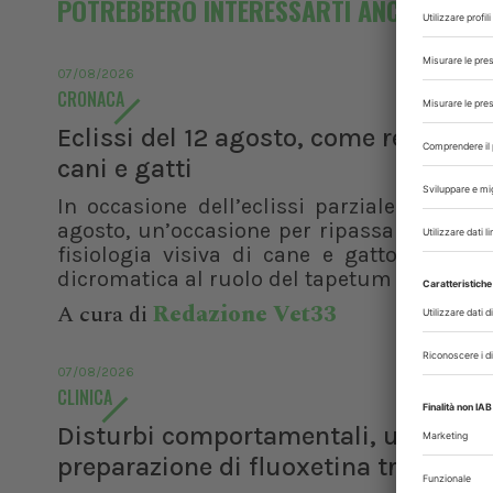
POTREBBERO INTERESSARTI ANCHE
07/08/2026
CRONACA
Eclissi del 12 agosto, come reagisco
cani e gatti
In occasione dell’eclissi parziale di sole 
agosto, un’occasione per ripassare le basi
fisiologia visiva di cane e gatto. Dalla v
dicromatica al ruolo del tapetum lucidum, f
A cura di
Redazione Vet33
07/08/2026
CLINICA
Disturbi comportamentali, una
preparazione di fluoxetina transder