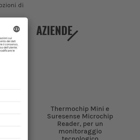
pzioni di
 da germi
AZIENDE
Thermochip Mini e
Suresense Microchip
Reader, per un
monitoraggio
tecnologico