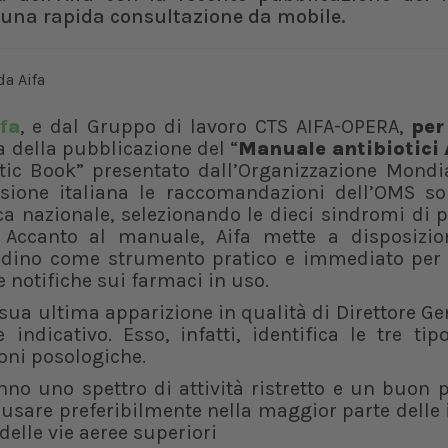
r una rapida consultazione da mobile.
fa
, e dal Gruppo di lavoro CTS AIFA-OPERA,
per
a della pubblicazione del “
Manuale antibiotici
tic Book” presentato dall’Organizzazione Mondia
sione italiana le raccomandazioni dell’OMS so
a nazionale, selezionando le dieci sindromi di p
 Accanto al manuale, Aifa mette a disposizio
ittadino come strumento pratico e immediato per
 notifiche sui farmaci in uso.
a sua ultima apparizione in qualità di Direttore Ge
ndicativo. Esso, infatti, identifica le tre tip
azioni posologiche.
nno uno spettro di attività ristretto e un buon p
a usare preferibilmente nella maggior parte delle 
delle vie aeree superiori