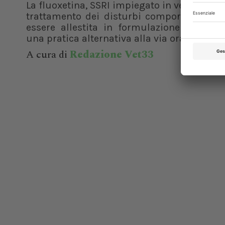
La fluoxetina, SSRI impiegato in veterinaria 
trattamento dei disturbi comportamentali
essere allestita in formulazione transde
una pratica alternativa alla via orale...
A cura di
Redazione Vet33