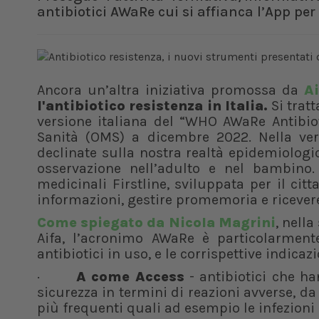
antibiotici AWaRe cui si affianca l’App pe
Ancora un’altra iniziativa promossa da
Ai
l'antibiotico resistenza in Italia.
Si tratt
versione italiana del “WHO AWaRe Antibio
Sanità (OMS) a dicembre 2022. Nella ver
declinate sulla nostra realtà epidemiologic
osservazione nell’adulto e nel bambino.
medicinali Firstline, sviluppata per il c
informazioni, gestire promemoria e ricevere
Come spiegato da Nicola Magrini
, nell
Aifa, l’acronimo AWaRe è particolarmente i
antibiotici in uso, e le corrispettive indic
·
A come Access
- antibiotici che ha
sicurezza in termini di reazioni avverse, d
più frequenti quali ad esempio le infezioni 