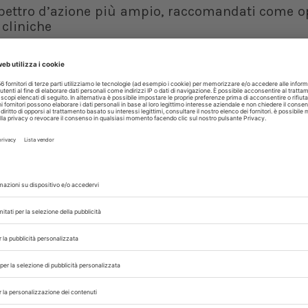
 spettro d’azione più ampio, raccomandati come o
 cliniche
iotici da riservare al trattamento delle infezioni
E ANTIBIOTICI AWARE
 con noi sui nostri canali
rinario, iscrivendoti alla nostra newsletter!