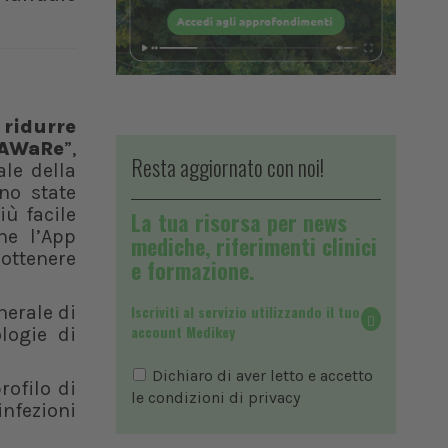
 ridurre
 AWaRe
”,
Resta aggiornato con noi!
le della
no state
iù facile
La tua risorsa per news
ne l’App
mediche, riferimenti clinici
 ottenere
e formazione.
nerale di
Iscriviti al servizio utilizzando il tuo
account Medikey
ologie di
Dichiaro di aver letto e accetto
rofilo di
le condizioni di
privacy
infezioni