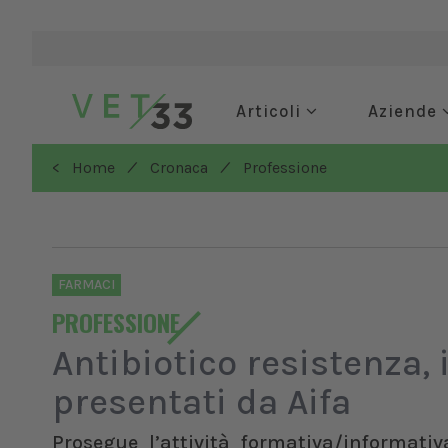
Articoli
Aziende
/
/
< Home
Cronaca
Professione
FARMACI
PROFESSIONE
Antibiotico resistenza,
presentati da Aifa
Prosegue l’attività formativa/informati