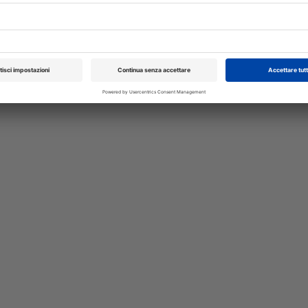
per il
Carlo Gazza è stato eletto Presidente 
, può
Federchimica durante l’Assemblea del 2
rmica,
che ha rinnovato il Consiglio di Presid
alla conclusione del mandato nel 2027. A
A cura di
Redazione Vet33
XXI Congresso
Pillole in Oftal
Nazionale UNISVET
10/10/2026