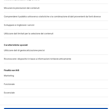
Chi Siamo
Contatti
Note Legali
Privacy
©2026 Edra S.p.a | www.edraspa.it | P.iva 08056040960
| Tel. 02/881841 | Sede legale: Viale Enrico Forlanini 21 -
20134 Milano (Italy)
Registrazione Tribunale di Milano n° 5578/2022 del
5/05/2022