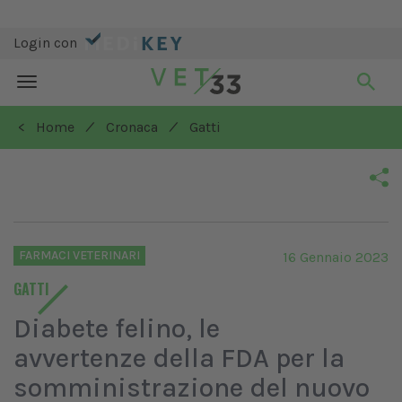
Login con
Toggle
navigation
/
/
< Home
Cronaca
Gatti
FARMACI VETERINARI
16 Gennaio 2023
GATTI
Diabete felino, le
avvertenze della FDA per la
somministrazione del nuovo