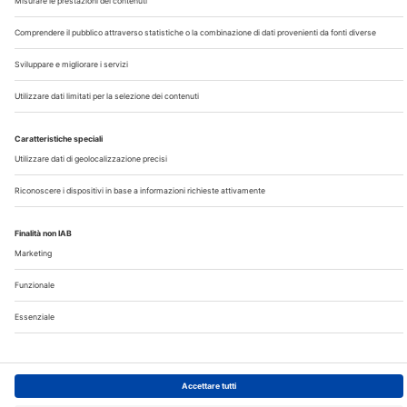
Chi Siamo
Contatti
Note Legali
Privacy
©2026 Edra S.p.a | www.edraspa.it | P.iva 08056040960
| Tel. 02/881841 | Sede legale: Viale Enrico Forlanini 21 -
20134 Milano (Italy)
Registrazione Tribunale di Milano n° 5578/2022 del
5/05/2022