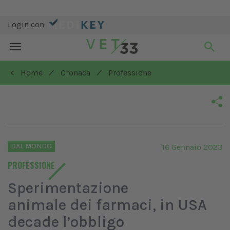
Login con
Toggle
navigation
/
/
< Home
Cronaca
Professione
DAL MONDO
16 Gennaio 2023
PROFESSIONE
Sperimentazione
animale dei farmaci, in USA
decade l’obbligo