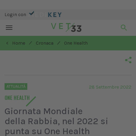
Login con
Toggle
navigation
/
/
< Home
Cronaca
One Health
ATTUALITÀ
28 Settembre 2022
ONE HEALTH
Giornata Mondiale
della Rabbia, nel 2022 si
punta su One Health