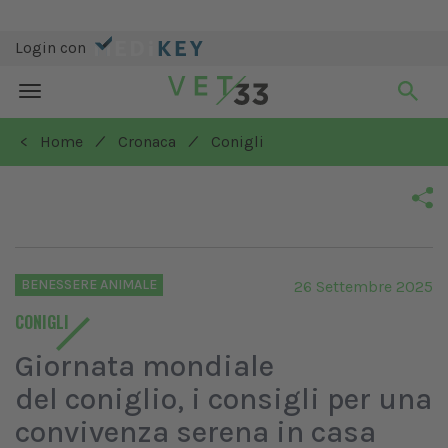
Login con
Toggle
navigation
/
/
< Home
Cronaca
Conigli
BENESSERE ANIMALE
26 Settembre 2025
CONIGLI
Giornata mondiale
del coniglio, i consigli per una
convivenza serena in casa