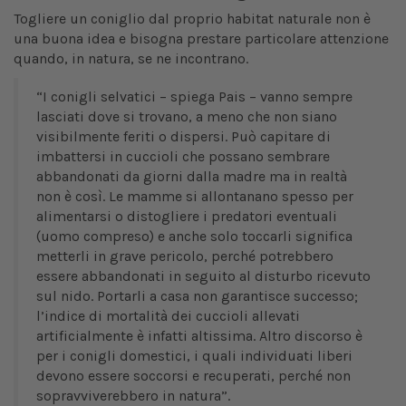
Togliere un coniglio dal proprio habitat naturale non è
una buona idea e bisogna prestare particolare attenzione
quando, in natura, se ne incontrano.
“I conigli selvatici – spiega Pais – vanno sempre
lasciati dove si trovano, a meno che non siano
visibilmente feriti o dispersi. Può capitare di
imbattersi in cuccioli che possano sembrare
abbandonati da giorni dalla madre ma in realtà
non è così. Le mamme si allontanano spesso per
alimentarsi o distogliere i predatori eventuali
(uomo compreso) e anche solo toccarli significa
metterli in grave pericolo, perché potrebbero
essere abbandonati in seguito al disturbo ricevuto
sul nido. Portarli a casa non garantisce successo;
l’indice di mortalità dei cuccioli allevati
artificialmente è infatti altissima. Altro discorso è
per i conigli domestici, i quali individuati liberi
devono essere soccorsi e recuperati, perché non
sopravviverebbero in natura”.