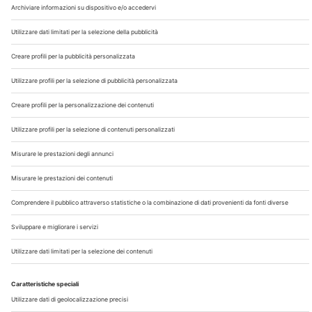
Chi Siamo
Contatti
Note Legali
Privacy
©2026 Edra S.p.a | www.edraspa.it | P.iva 08056040960
| Tel. 02/881841 | Sede legale: Viale Enrico Forlanini 21 -