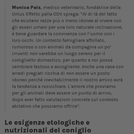
Monica Pais
, medico veterinario, fondatrice della
Onlus Effetto palla ODV spiega: “Al di là del fatto
che esistano razze più o meno idonee al vivere con
gli esseri umani per una loro naturale inclinazione,
è bene guardare la convivenza con l’uomo con i
loro occhi. Un contesto famigliare affollato,
rumoroso o con animali da compagnia un po’
irruenti non sarebbe un luogo sereno per il
coniglietto domestico, per quanto a noi possa
sembrare festoso e accogliente. Anche una casa con
arredi pregiati rischia di non essere un posto
idoneo perché inevitabilmente il nostro amico avrà
la tendenza a rosicchiare. L’amore che proviamo
per gli animali deve essere un punto di arrivo,
dopo aver fatto valutazioni concrete sul contesto
abitativo che possiamo offrire”.
Le esigenze etologiche e
nutrizionali del coniglio