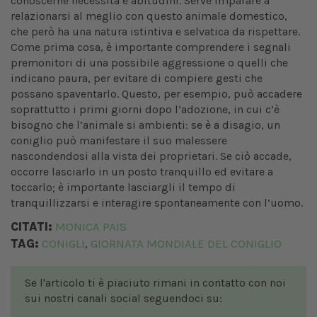
conoscerne necessità e abitudini. Serve imparare a
relazionarsi al meglio con questo animale domestico,
che però ha una natura istintiva e selvatica da rispettare.
Come prima cosa, è importante comprendere i segnali
premonitori di una possibile aggressione o quelli che
indicano paura, per evitare di compiere gesti che
possano spaventarlo. Questo, per esempio, può accadere
soprattutto i primi giorni dopo l’adozione, in cui c’è
bisogno che l’animale si ambienti: se è a disagio, un
coniglio può manifestare il suo malessere
nascondendosi alla vista dei proprietari. Se ciò accade,
occorre lasciarlo in un posto tranquillo ed evitare a
toccarlo; è importante lasciargli il tempo di
tranquillizzarsi e interagire spontaneamente con l’uomo.
CITATI:
MONICA PAIS
TAG:
CONIGLI
GIORNATA MONDIALE DEL CONIGLIO
,
Se l'articolo ti è piaciuto rimani in contatto con noi
sui nostri canali social seguendoci su: