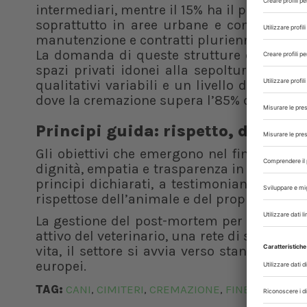
intermediari, mentre il 15% ha il proprio im
soprattutto in aree urbane e consentono s
manutenzione e contratti pluriennali.
La domanda di queste strutture cresce, spint
spazi privati idonei alla sepoltura. Tuttav
qualitativi variabili e un livello di penet
dove la cremazione supera l’85% dei decess
Principi guida: rispetto, dignità
Gli obiettivi che emergono nel fine vita de
dignità, empatia e trasparenza in tutte le f
principi dichiarati, a testimonianza di un
rispettose dell’animale e del proprietario,
La gestione del post-mortem per cani e gat
attivo del veterinario, una rete di strutture
vita, il settore si avvia verso standard più 
europei.
TAG:
CANI
CIMITERI
CREMAZIONE
FINE VITA
GATT
,
,
,
,