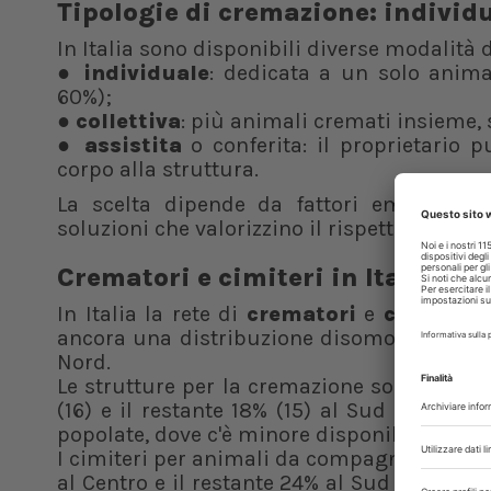
Tipologie di cremazione: individua
In Italia sono disponibili diverse modalità 
●
individuale
: dedicata a un solo animal
60%);
●
collettiva
: più animali cremati insieme, 
●
assistita
o conferita: il proprietario 
corpo alla struttura.
La scelta dipende da fattori emotivi, ec
soluzioni che valorizzino il rispetto e la dig
Crematori e cimiteri in Italia
In Italia la rete di
crematori
e
cimiteri
ancora una distribuzione disomogenea, co
Nord.
Le strutture per la cremazione sono
82
, c
(16) e il restante 18% (15) al Sud e sulle 
popolate, dove c'è minore disponibilità di gi
I cimiteri per animali da compagnia, invece
al Centro e il restante 24% al Sud e sulle 