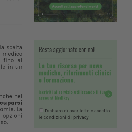
 la scelta
Resta aggiornato con noi!
l medico
, fino al
La tua risorsa per news
ale in un
mediche, riferimenti clinici
e formazione.
Iscriviti al servizio utilizzando il tuo
anche nel
account Medikey
ccuparsi
nomia. La
Dichiaro di aver letto e accetto
e opzioni
le condizioni di
privacy
sso.