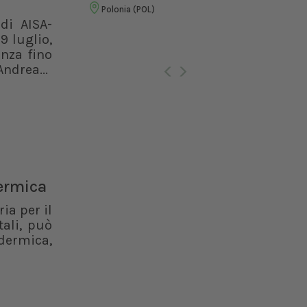
Vet
Polonia (POL)
di AISA-
9 luglio,
Ro
enza fino
ndrea...
dermica
ia per il
ali, può
dermica,