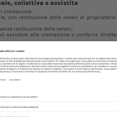
le, collettiva e assistita
di cremazione:
e, con restituzione delle ceneri al proprietario 
senza restituzione delle ceneri;
può assistere alla cremazione o conferire dirett
onomici e logistici, con una crescente prefer
nità dell’animale.
per animali da compagnia è in espansione, ma 
n una concentrazione maggiore nelle regioni del
osì localizzate: il 62% si trova al Nord (51), il 20%
Isole. Queste strutture sono collocate in aree d
ardini privati.
, poco diffusi, sono
33
, di cui il 61% si trova al No
Isole. Quasi la metà (42%) offre servizi di cremaz