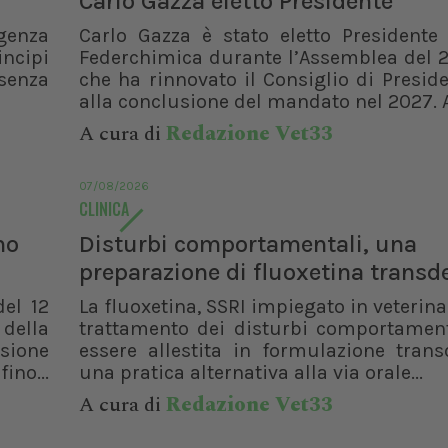
Carlo Gazza eletto Presidente
Bologna (BO)
genza
Carlo Gazza è stato eletto Presidente 
incipi
Federchimica durante l’Assemblea del 2
senza
che ha rinnovato il Consiglio di Presid
alla conclusione del mandato nel 2027. A
A cura di
Redazione Vet33
07/08/2026
CLINICA
no
Disturbi comportamentali, una
preparazione di fluoxetina trans
del 12
La fluoxetina, SSRI impiegato in veterinar
 della
trattamento dei disturbi comportament
isione
essere allestita in formulazione trans
ino...
una pratica alternativa alla via orale...
A cura di
Redazione Vet33