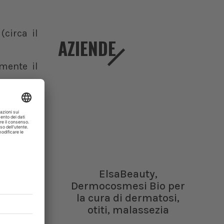
(circa il
AZIENDE
amente il
enza per
presenta
 Centro-
ElsaBeauty,
 al Centro
Dermocosmesi Bio per
ensamente
la cura di dermatosi,
otiti, malassezia
rd, il 15%
ione come