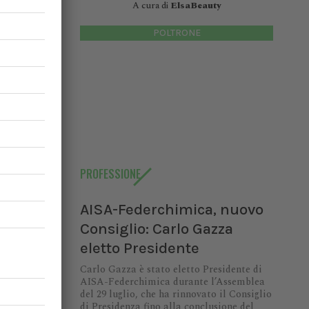
A cura di
ElsaBeauty
collocati
esso con
POLTRONE
arsità di
 standard
no Unito,
rispetto,
are tra i
PROFESSIONE
 non solo
AISA-Federchimica, nuovo
empre più
Consiglio: Carlo Gazza
 del fine
eletto Presidente
tri Paesi
Carlo Gazza è stato eletto Presidente di
AISA-Federchimica durante l’Assemblea
del 29 luglio, che ha rinnovato il Consiglio
di Presidenza fino alla conclusione del