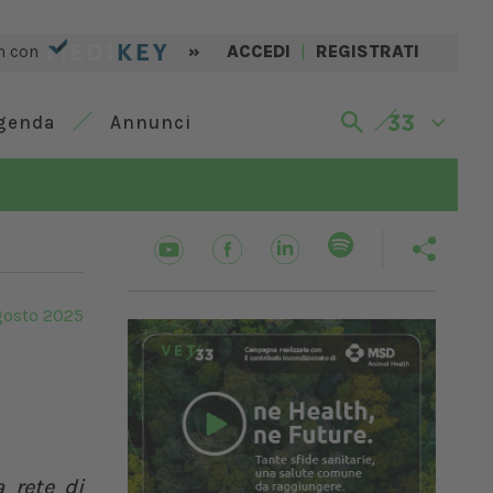
n con
»
ACCEDI
|
REGISTRATI
genda
Annunci
gosto 2025
a rete di