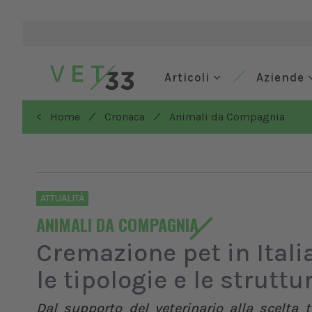
Articoli
Aziende
/
/
< Home
Cronaca
Animali da Compagnia
ATTUALITÀ
ANIMALI DA COMPAGNIA
Cremazione pet in Italia:
le tipologie e le struttu
Dal supporto del veterinario alla scelta t