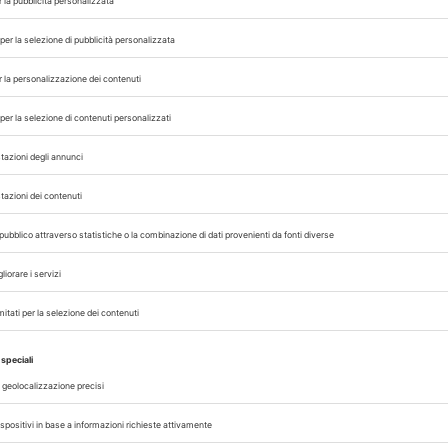
pianto al suo interno. I cimiteri per animali sono 
epolture regolamentate in lotti individuali, sp
a da fattori culturali e logistici, legati alla sc
ia, il settore presenta margini di sviluppo, con
razione ancora inferiore a quello di Francia e Reg
i.
 e trasparenza
gli animali da compagnia sono chiari: garantire 
asi del processo. La sostenibilità ambientale comp
a crescente sensibilità verso pratiche che siano
 ma anche dell’ambiente.
ti in Italia è in trasformazione. Con un ruolo s
 in crescita e una maggiore attenzione alla dignità
elevati, in linea con i modelli già affermati in al
I