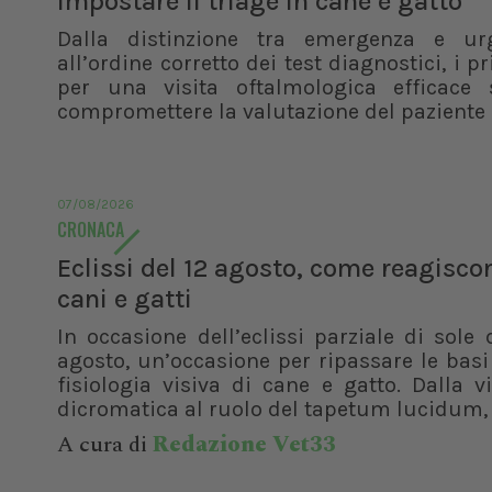
impostare il triage in cane e gatto
Dalla distinzione tra emergenza e ur
all’ordine corretto dei test diagnostici, i pr
per una visita oftalmologica efficace 
compromettere la valutazione del paziente
07/08/2026
CRONACA
Eclissi del 12 agosto, come reagisco
cani e gatti
In occasione dell’eclissi parziale di sole 
agosto, un’occasione per ripassare le basi
fisiologia visiva di cane e gatto. Dalla v
dicromatica al ruolo del tapetum lucidum, f
A cura di
Redazione Vet33