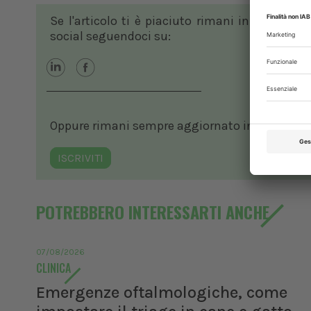
Se l'articolo ti è piaciuto rimani in contatto
social seguendoci su:
Oppure rimani sempre aggiornato in ambito vete
ISCRIVITI
POTREBBERO INTERESSARTI ANCHE
07/08/2026
CLINICA
Emergenze oftalmologiche, come