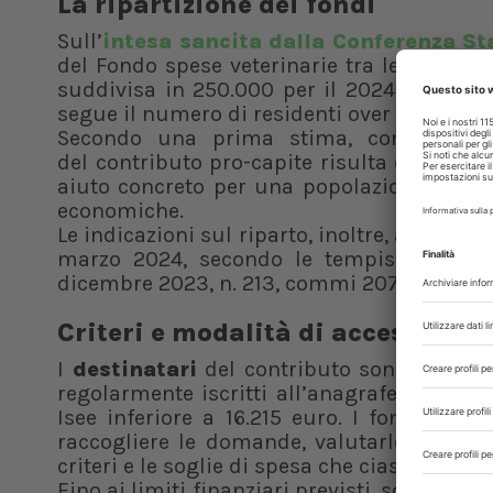
La ripartizione dei fondi
Sull’
intesa sancita dalla Conferenza St
del Fondo spese veterinarie tra le Region
suddivisa in 250.000 per il 2024, 237.500 pe
segue il numero di residenti over 65 con un 
Secondo una prima stima, considerando i
del contributo pro-capite risulta di circ
aiuto concreto per una popolazione spesso 
economiche.
Le indicazioni sul riparto, inoltre, arrivano 
marzo 2024, secondo le tempistiche dett
dicembre 2023, n. 213, commi 207-209).
Criteri e modalità di accesso
I
destinatari
del contributo sono i cittadi
regolarmente iscritti all’anagrafe (Sinac 
Isee inferiore a 16.215 euro. I fondi verra
raccogliere le domande, valutarle in ordi
criteri e le soglie di spesa che ciascuna 
Fino ai limiti finanziari previsti, sono agev