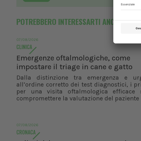
POTREBBERO INTERESSARTI ANCHE
07/08/2026
CLINICA
Emergenze oftalmologiche, come
impostare il triage in cane e gatto
Dalla distinzione tra emergenza e ur
all’ordine corretto dei test diagnostici, i pr
per una visita oftalmologica efficace 
compromettere la valutazione del paziente
07/08/2026
CRONACA