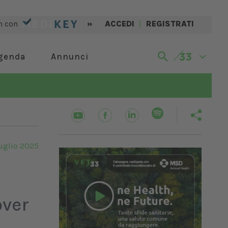
n con
»
ACCEDI
|
REGISTRATI
genda
Annunci
uglio 2025
over