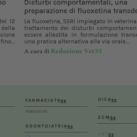
no
Disturbi comportamentali, una
Bologna (BO)
preparazione di fluoxetina trans
del 12
La fluoxetina, SSRI impiegato in veterinar
 della
trattamento dei disturbi comportament
isione
essere allestita in formulazione trans
ino...
una pratica alternativa alla via orale...
A cura di
Redazione Vet33