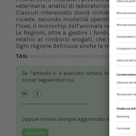
veterinarie, analisi di laboratorio e acquist
Ciascun interessato dovrà
richiedere il
co
risiede, secondo modalità operative che sar
l’Isee, il microchip dell’animale registrat
Le Regioni, oltre a gestire i fondi, avrann
relativi ai rimborsi erogati, che saranno c
Ogni regione definisce anche la misura del 
TAG:
BONUS
CURE VETERINARIE
DETRAZIONE IRP
,
,
Se l'articolo ti è piaciuto rimani in contatto
social seguendoci su:
Oppure rimani sempre aggiornato in ambito vete
ISCRIVITI