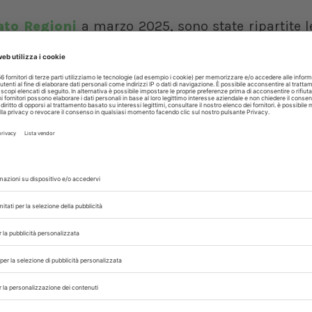
ato Regioni
a marzo 2025, sono state ripartite l
i. La somma complessiva stanziata (725.000 euro
r il 2025 e altrettanti per il 2026. Il criterio d
Isee inferiore a 16.215 euro residenti in ciascuna
 2.254.954 potenziali beneficiari, il valore
a 45 euro, una cifra modesta ma che può rappres
costretta a rinunciare alle cure veterinarie pe
in ritardo sui tempi previsti. Il termine, infatti, è
ate dalla legge istitutiva del Fondo stesso (
ni con più di 65 anni, proprietari di cani, gatti 
o anagrafi regionali), che nel 2023 abbiano dich
nno gestiti direttamente dalle Regioni, alle qua
ne cronologico di arrivo e disporre i rimborsi 
amministrazione stabilirà autonomamente.
olate le spese per visite veterinarie, operazioni ch