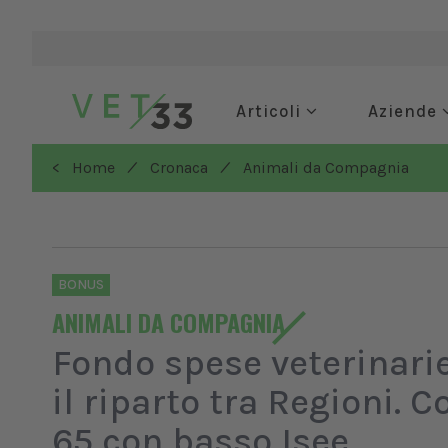
Articoli
Aziende
/
/
< Home
Cronaca
Animali da Compagnia
BONUS
ANIMALI DA COMPAGNIA
Fondo spese veterinarie
il riparto tra Regioni. 
65 con basso Isee