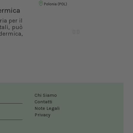
Vet
Polonia (POL)
dermica
ia per il
Ro
ali, può
dermica,
Chi Siamo
Contatti
Note Legali
Privacy