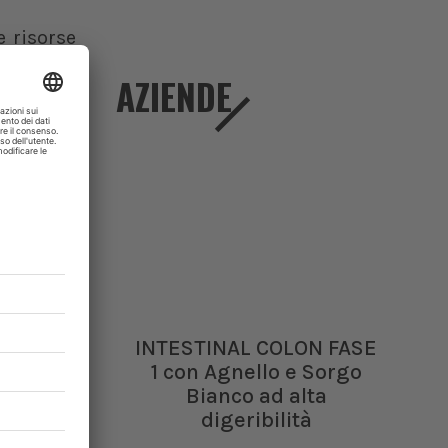
e risorse
) è stata
i riparto
AZIENDE
 Regione.
 teorico
entare un
r ragioni
 scaduto a
Legge 30
o furetti
INTESTINAL COLON FASE
iarato un
1 con Agnello e Sorgo
li spetta
Bianco ad alta
secondo i
digeribilità
irurgiche