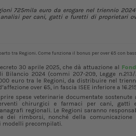
gioni 725mila euro da erogare nel triennio 2024
analisi per cani, gatti e furetti di proprietari o
 Decreto 30 aprile 2025, che dà attuazione al
Fond
i Bilancio 2024 (commi 207-209, Legge n.213/2
000 euro tra le Regioni, da distribuire nel trien
’affezione over 65, in fascia ISEE inferiore a 16.21
coprire spese veterinarie documentate sostenute 
terventi chirurgici e farmaci per cani, gatti e
 anagrafi regionali. Le Regioni saranno responsab
ne dei rimborsi, nonché della comunicazione 
ei modelli precompilati.