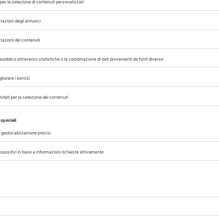
o di medicinali veterinari.
ntributo
con un’apposita domanda alla Region
anno definite a livello locale. Il cittadino dovrà
o e allegare la documentazione della spesa sostenu
o il compito di comunicare all’Agenzia delle Entra
osì inclusi nella dichiarazione dei redditi prec
contributo da assegnare a fronte delle spese.
EF
FARMACI VETERINARI
GAZZETTA UFFICIALE
,
,
 con noi sui nostri canali
rinario, iscrivendoti alla nostra newsletter!