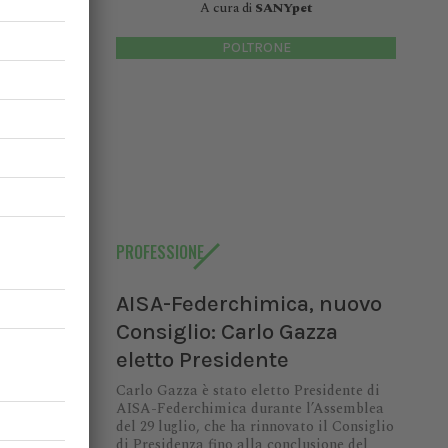
A cura di
SANYpet
e in cui
POLTRONE
 indicare
ta.
te i dati
ompilata.
PROFESSIONE
AISA-Federchimica, nuovo
Consiglio: Carlo Gazza
eletto Presidente
Carlo Gazza è stato eletto Presidente di
AISA-Federchimica durante l’Assemblea
del 29 luglio, che ha rinnovato il Consiglio
di Presidenza fino alla conclusione del