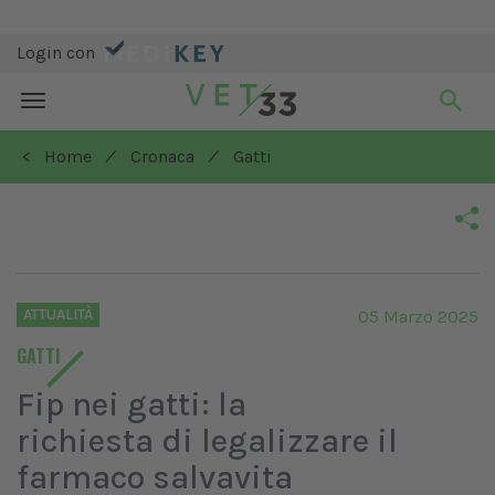
Login con
Toggle
navigation
/
/
< Home
Cronaca
Gatti
ATTUALITÀ
05 Marzo 2025
GATTI
Fip nei gatti: la
richiesta di legalizzare il
farmaco salvavita