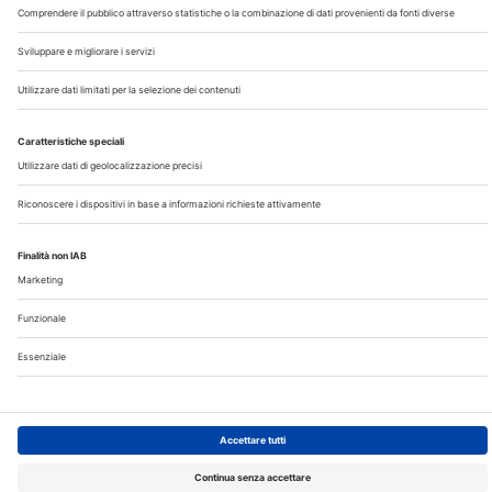
Note Legali
Privacy
©2026 Edra S.p.a | www.edraspa.it | P.iva 08056040960
| Tel. 02/881841 | Sede legale: Viale Enrico Forlanini 21 -
20134 Milano (Italy)
Registrazione Tribunale di Milano n° 5578/2022 del
5/05/2022