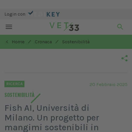
Login con
Toggle
navigation
/
/
< Home
Cronaca
Sostenibilità
RICERCA
20 Febbraio 2025
SOSTENIBILITÀ
Fish AI, Università di
Milano. Un progetto per
mangimi sostenibili in