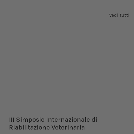
Vedi tutti
mposio Internazionale di
XXI Cong
itazione Veterinaria
Dal 1