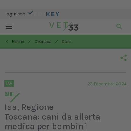
Login con
Toggle
navigation
/
/
< Home
Cronaca
Cani
IAA
23 Dicembre 2024
CANI
Iaa, Regione
Toscana: cani da allerta
medica per bambini