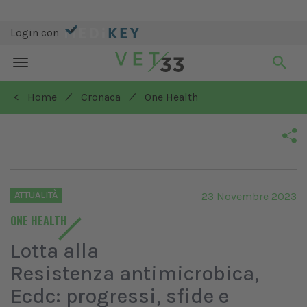
Login con
Toggle
navigation
/
/
< Home
Cronaca
One Health
ATTUALITÀ
23 Novembre 2023
ONE HEALTH
Lotta alla
Resistenza antimicrobica,
Ecdc: progressi, sfide e