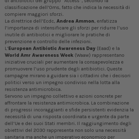
di antibiotici del gruppo “Access”, secondo la
classificazione dell’Oms, fatto che indica la necessità di
compiere maggiori sforzi.
La direttrice dell’Ecdc,
Andrea Ammon
, enfatizza
l’importanza di intensificare gli sforzi per ridurre l’uso
inutile di antibiotici e migliorare le pratiche di
prevenzione e controllo delle infezioni.
L’
European Antibiotic Awareness Day
(Eaad) e la
World Amr Awareness Week
(Waaw) rappresentano
iniziative cruciali per aumentare la consapevolezza e
promuovere l’uso prudente degli antibiotici. Queste
campagne mirano a guidare sia i cittadini che i decisori
politici verso un impegno condiviso nella lotta alla
resistenza antimicrobica.
Servono un impegno collettivo e azioni concrete per
affrontare la resistenza antimicrobica. La combinazione
di progressi incoraggianti e sfide persistenti evidenzia la
necessità di una risposta coordinata e urgente da parte
dell’Ue e dei suoi Stati membri. Il raggiungimento degli
obiettivi del 2030 rappresenta non solo una necessità
sanitaria ma anche un imperativo economico per