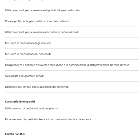
Chi Siamo
Contatti
Note Legali
Privacy
©2026 Edra S.p.a | www.edraspa.it | P.iva 08056040960
| Tel. 02/881841 | Sede legale: Viale Enrico Forlanini 21 -
20134 Milano (Italy)
Registrazione Tribunale di Milano n° 5578/2022 del