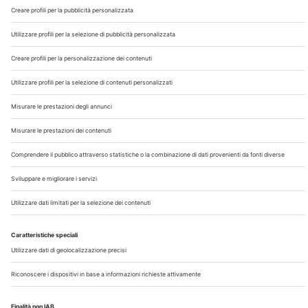
Chi Siamo
Contatti
Note Legali
Privacy
©2026 Edra S.p.a | www.edraspa.it | P.iva 08056040960
| Tel. 02/881841 | Sede legale: Viale Enrico Forlanini 21 -
20134 Milano (Italy)