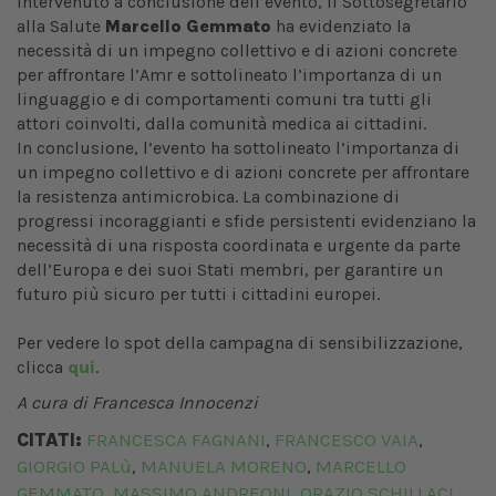
Intervenuto a conclusione dell’evento,
il Sottosegretario
alla Salute
Marcello Gemmato
ha evidenziato la
necessità di un impegno collettivo e di azioni concrete
per affrontare l’Amr e sottolineato l’importanza di un
linguaggio e di comportamenti comuni tra tutti gli
attori coinvolti, dalla comunità medica ai cittadini.
In conclusione, l’evento ha sottolineato l’importanza di
un impegno collettivo e di azioni concrete per affrontare
la resistenza antimicrobica. La combinazione di
progressi incoraggianti e sfide persistenti evidenziano la
necessità di una risposta coordinata e urgente da parte
dell’Europa e dei suoi Stati membri, per garantire un
futuro più sicuro per tutti i cittadini europei.
Per vedere lo spot della campagna di sensibilizzazione,
clicca
qui
.
A cura di Francesca Innocenzi
CITATI:
FRANCESCA FAGNANI
FRANCESCO VAIA
,
,
GIORGIO PALù
MANUELA MORENO
MARCELLO
,
,
GEMMATO
MASSIMO ANDREONI
ORAZIO SCHILLACI
,
,
,