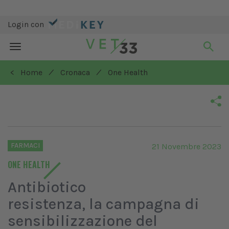
Login con
Toggle
navigation
/
/
< Home
Cronaca
One Health
FARMACI
21 Novembre 2023
ONE HEALTH
Antibiotico
resistenza, la campagna di
sensibilizzazione del