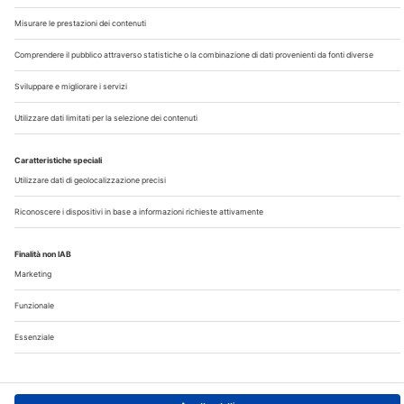
Chi Siamo
Contatti
Note Legali
Privacy
©2026 Edra S.p.a | www.edraspa.it | P.iva 08056040960
| Tel. 02/881841 | Sede legale: Viale Enrico Forlanini 21 -
20134 Milano (Italy)
Registrazione Tribunale di Milano n° 5578/2022 del
5/05/2022