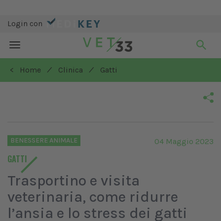
Login con
Toggle
navigation
/
/
< Home
Clinica
Gatti
BENESSERE ANIMALE
04 Maggio 2023
GATTI
Trasportino e visita
veterinaria, come ridurre
l’ansia e lo stress dei gatti