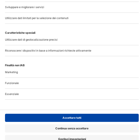
Note Legali
Privacy
©2026 Edra S.p.a | www.edraspa.it | P.iva 08056040960
| Tel. 02/881841 | Sede legale: Viale Enrico Forlanini 21 -
20134 Milano (Italy)
Registrazione Tribunale di Milano n° 5578/2022 del
5/05/2022