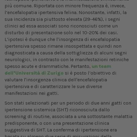
più comune. Riportata con minore frequenza è, invece,
l’encefalopatia ipertensiva felina. Nonostante, infatti, la
sua incidenza sia piuttosto elevata (29-46%), i segni
clinici ad essa associati sono riconosciuti come un
disturbo di presentazione solo nel 10-20% dei casi.
L’ipotesi è dunque che l'insorgenza di encefalopatia
ipertensiva spesso rimane insospettata e quindi non
diagnosticata a causa della sottigliezza di alcuni segni
neurologici, in contrasto con le manifestazioni retiniche
spesso acute e drammatiche. Pertanto,
un team
dell’Università di Zurigo
si è posto l’obiettivo di
valutare l'insorgenza clinica dell'encefalopatia
ipertensiva e di caratterizzare le sue diverse
manifestazioni nei gatti.
Son stati selezionati per un periodo di due anni gatti con
ipertensione sistemica (SHT) riconosciuta dallo
screening di routine, associata a una sottostante malattia
predisponente, o con una presentazione clinica
suggestiva di SHT. La conferma di ipertensione era
basata su almeno due serie di misurazioni della