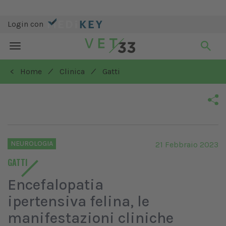
Login con
Toggle
navigation
/
/
< Home
Clinica
Gatti
NEUROLOGIA
21 Febbraio 2023
GATTI
Encefalopatia
ipertensiva felina, le
manifestazioni cliniche