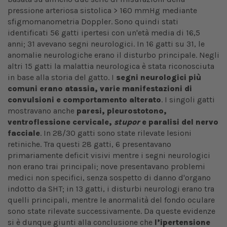
pressione arteriosa sistolica > 160 mmHg mediante
sfigmomanometria Doppler. Sono quindi stati
identificati 56 gatti ipertesi con un'età media di 16,5
anni; 31 avevano segni neurologici. In 16 gatti su 31, le
anomalie neurologiche erano il disturbo principale. Negli
altri 15 gatti la malattia neurologica è stata riconosciuta
in base alla storia del gatto. I
segni neurologici più
comuni erano atassia, varie manifestazioni di
convulsioni e comportamento alterato
. I singoli gatti
mostravano anche
paresi, pleurostotono,
ventroflessione cervicale,
stupor
e paralisi del nervo
facciale
. In 28/30 gatti sono state rilevate lesioni
retiniche. Tra questi 28 gatti, 6 presentavano
primariamente deficit visivi mentre i segni neurologici
non erano trai principali; nove presentavano problemi
medici non specifici, senza sospetto di danno d'organo
indotto da SHT; in 13 gatti, i disturbi neurologi erano tra
quelli principali, mentre le anormalità del fondo oculare
sono state rilevate successivamente. Da queste evidenze
si è dunque giunti alla conclusione che
l’ipertensione