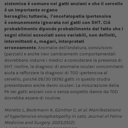
sistemica è comune nei gatti anziani e che il cervello
è un importante organo
bersaglio; tuttavia, l'encefalopatia ipertensiva
è
comunemente ignorata nei gatti con SHT. Ciò
probabilmente dipende probabilmente dal fatto che i
segni clinici associati sono variabili, non definiti,
intermittenti e, magari, interpretati
erroneamente
. Anomalie dell'andatura, convulsioni
(parziali) e anche lievi cambiamenti comportamentali
dovrebbero indurre i medici a considerare la presenza di
SHT. Inoltre, la diagnosi di anomalie oculari concomitanti
aiuta a rafforzare la diagnosi di TOD ipertensiva al
cervello, poiché 28/30 (93%) gatti in questo studio
presentavano anche danni oculari. La misurazione della
PA nei gatti anziani con o senza sospetto danno da TOD
dovrebbe essere di routine.
Moretto L, Beckmann K, Günther C, et al. Manifestations
of hypertensive encephalopathy in cats. Journal of Feline
Medicine and Surgery. 2023;25(2)
.