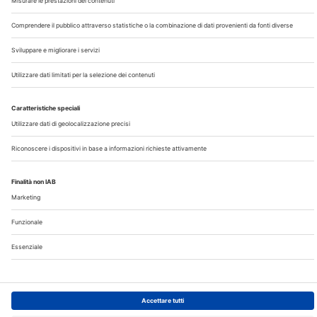
Chi Siamo
Contatti
Note Legali
Privacy
©2026 Edra S.p.a | www.edraspa.it | P.iva 08056040960
| Tel. 02/881841 | Sede legale: Viale Enrico Forlanini 21 -
20134 Milano (Italy)
Registrazione Tribunale di Milano n° 5578/2022 del
5/05/2022