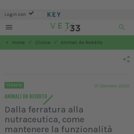
Login con
Toggle
navigation
/
/
< Home
Clinica
Animali da Reddito
TERAPIE
31 Gennaio 2022
ANIMALI DA REDDITO
Dalla ferratura alla
nutraceutica, come
mantenere la funzionalità