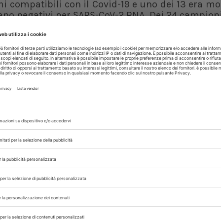
i compatibili con il Covid-19 e uno dei 13 era mor
 erano negativi per SARS-CoV-2 RNA. Dei 24 campioni
 contro la proteina nucleocapside SARS-Co
proteina spike SARS-CoV-2 e 13 hanno svi
V-2
; tutti i campioni, invece, sono risultati ne
acoronavirus. Questo è il primo rapporto di 
-CoV-2 nelle vacche in lattazione. Per questo i ri
i zoonosi inversa. Tuttavia, il ruolo del 
 SARS-CoV-2 sembra essere trascurabile.
 Evidence for SARS-CoV-2 in Lactating
 con noi sui nostri canali