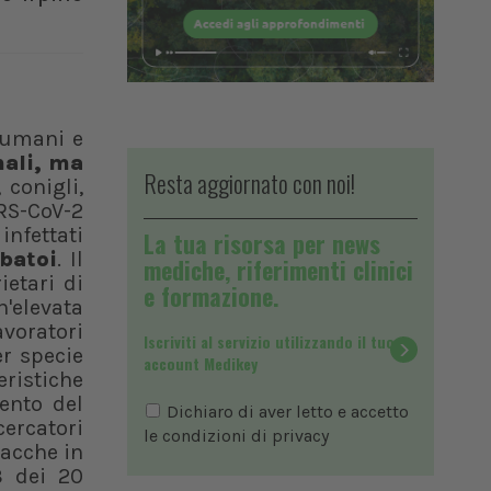
i umani e
mali, ma
Resta aggiornato con noi!
 conigli,
RS-CoV-2
nfettati
La tua risorsa per news
rbatoi
. Il
mediche, riferimenti clinici
etari di
e formazione.
n'elevata
voratori
Iscriviti al servizio utilizzando il tuo
er specie
account Medikey
eristiche
ento del
Dichiaro di aver letto e accetto
cercatori
le condizioni di
privacy
vacche in
3 dei 20