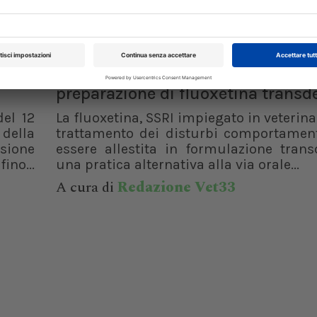
07/08/2026
CLINICA
no
Disturbi comportamentali, una
preparazione di fluoxetina trans
del 12
La fluoxetina, SSRI impiegato in veterinar
 della
trattamento dei disturbi comportament
isione
essere allestita in formulazione trans
ino...
una pratica alternativa alla via orale...
A cura di
Redazione Vet33
XXI Congresso
Pillole in Oftal
Nazionale UNISVET
10/10/2026
Dal 12/02/2027
al 14/02/2027
Roma (RM)
Bologna (BO)