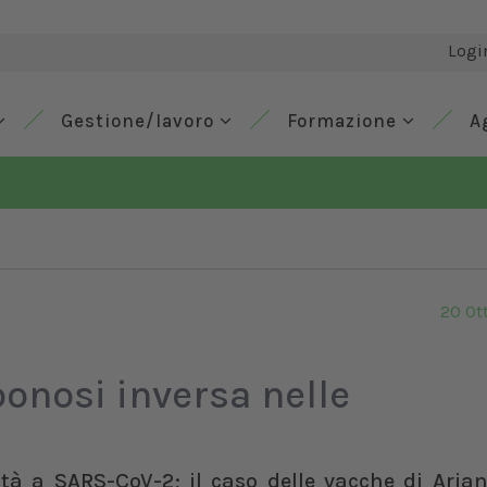
Logi
Gestione/lavoro
Formazione
A
20 Ot
oonosi inversa nelle
tà a SARS-CoV-2; il caso delle vacche di Arian