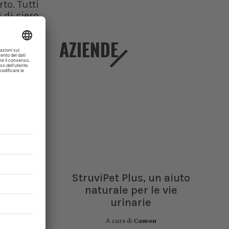
to. Tutti
 di siero
V-2, 14
luppato
AZIENDE
gativi al
evidenza
cercatori
bestiame
 Cows -
StruviPet Plus, un aiuto
naturale per le vie
urinarie
A cura di
Camon