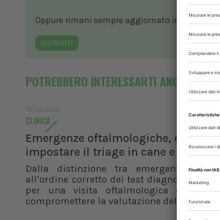
Oppure rimani sempre aggiornato in ambito vete
ISCRIVITI
POTREBBERO INTERESSARTI ANCHE
07/08/2026
CLINICA
Emergenze oftalmologiche, come
impostare il triage in cane e gatto
Dalla distinzione tra emergenza e ur
all’ordine corretto dei test diagnostici, i pr
per una visita oftalmologica efficace 
compromettere la valutazione del paziente