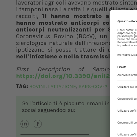
lavoratori agricoli avevano mostrato sintom
i tamponi nasali e rettali e quelli di latte
raccolti,
11 hanno mostrato anticorpi
hanno mostrato anticorpi contro la 
anticorpi neutralizzanti per SARS-CO
Coronavirus Bovino (BCoV), un altro bet
sierologica naturale dell'infezione da SARS
ipotizzano si possa trattare di
un caso d
nell'infezione e nella trasmissione da
First Description of Serological
https://doi.org/10.3390/ani12111459
TAG:
BOVINI
LATTAZIONE
SARS-COV-2
VACCHE
,
,
,
Se l'articolo ti è piaciuto rimani in contatto
social seguendoci su: