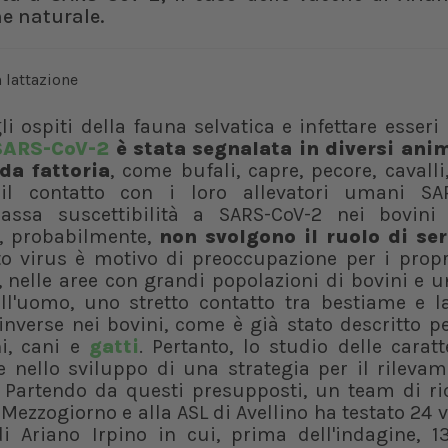
ne naturale.
 ospiti della fauna selvatica e infettare esser
SARS-CoV-2
è stata segnalata in diversi ani
da fattoria
, come bufali, capre, pecore, cavalli,
il contatto con i loro allevatori umani SA
bassa suscettibilità a SARS-CoV-2 nei bovini i
, probabilmente,
non svolgono il ruolo di se
o virus è motivo di preoccupazione per i propri
a, nelle aree con grandi popolazioni di bovini e u
ll'uomo, uno stretto contatto tra bestiame e la
inverse nei bovini, come è già stato descritto p
ni, cani e
gatti
. Pertanto, lo studio delle caratt
 nello sviluppo di una strategia per il rilevam
e. Partendo da questi presupposti, un team di ri
el Mezzogiorno e alla ASL di Avellino ha testato 24 
i Ariano Irpino in cui, prima dell'indagine, 1