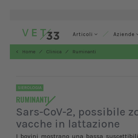
Articoli
Aziende
/
/
< Home
Clinica
Ruminanti
SIEROLOGIA
RUMINANTI
Sars-CoV-2, possibile z
vacche in lattazione
I bovini mostrano una bassa suscettibili