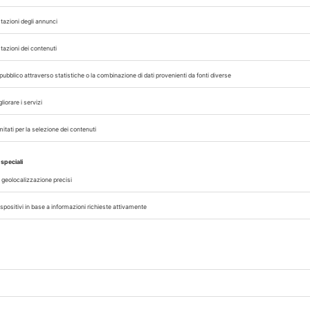
rinario, iscrivendoti alla nostra newsletter!
07/08/2026
DAL SETTORE
AISA-Federchimica, nuovo Consigl
Carlo Gazza eletto Presidente
genza
Carlo Gazza è stato eletto Presidente 
incipi
Federchimica durante l’Assemblea del 2
senza
che ha rinnovato il Consiglio di Presid
alla conclusione del mandato nel 2027. A
A cura di
Redazione Vet33