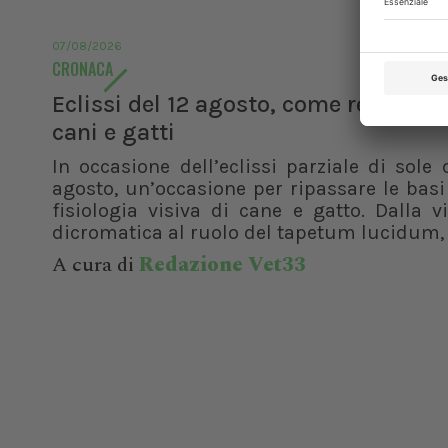
07/08/2026
CRONACA
Eclissi del 12 agosto, come reagisco
cani e gatti
In occasione dell’eclissi parziale di sole 
agosto, un’occasione per ripassare le basi
fisiologia visiva di cane e gatto. Dalla v
dicromatica al ruolo del tapetum lucidum, f
A cura di
Redazione Vet33