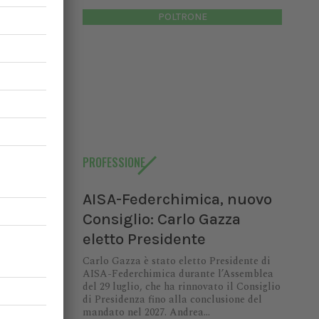
POLTRONE
PROFESSIONE
AISA-Federchimica, nuovo
io:
Consiglio: Carlo Gazza
eletto Presidente
di AISA-
9 luglio,
Carlo Gazza è stato eletto Presidente di
AISA-Federchimica durante l’Assemblea
enza fino
del 29 luglio, che ha rinnovato il Consiglio
ndrea...
di Presidenza fino alla conclusione del
mandato nel 2027. Andrea...