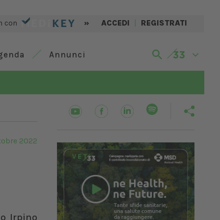
n con
»
ACCEDI
|
REGISTRATI
genda
Annunci
tobre 2022
o Irpino