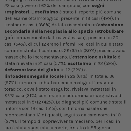
23 casi (ovvero il 62% del campione) con
segni
respiratori
. L'
esoftalmo
è stato il reperto più comune
dell'esame oftalmologico, presente in 18 casi (49%). In
trentadue casi (l’86%) è stata riscontrata un’
estensione
secondaria della neoplasia allo spazio retrobulbare
(più comunemente dalle cavità nasali), presente in 20
casi (54%), di cui 12 erano linfomi. Nei casi in cui è stato
somministrato il contrasto, 28/35 di (80%) presentavano
masse che lo incrementavano. L'
estensione orbitale
è
stata rilevata in 21 casi (57%),
esoftalmo
in 22 (59%),
deformazione del globo
in 12 (32%) e
linfoadenomegalia locale
in 22 (61%). In totale, 36
(97%) tumori retrobulbari erano maligni. L'imaging
toracico, dove è stato eseguito, rivelava metastasi in
8/25 casi (31%), con imaging addominale suggestivo di
metastasi in 5/12 (42%). La diagnosi più comune è stata il
linfoma con 19 casi (51%), con linfoma nasale che
rappresentano 12 di questi, seguito da carcinoma in 10
(27%). Il tempo di sopravvivenza mediano, per i casi in
cui è stata registrata la morte, è stato di 85 giorni