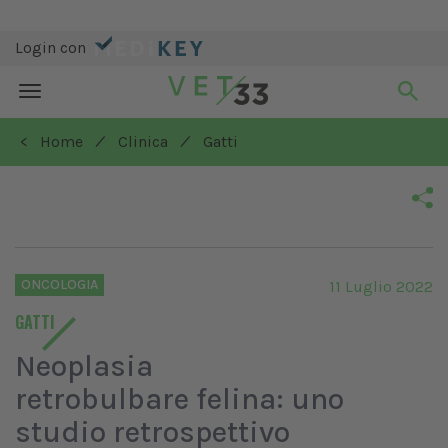
Login con
Toggle
navigation
/
/
< Home
Clinica
Gatti
ONCOLOGIA
11 Luglio 2022
GATTI
Neoplasia
retrobulbare felina: uno
studio retrospettivo