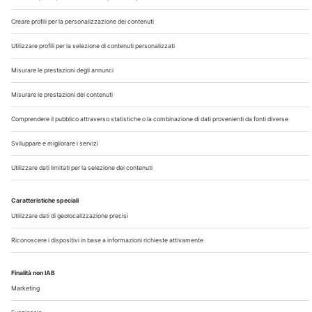
Chi Siamo
Contatti
Note Legali
Privacy
©2026 Edra S.p.a | www.edraspa.it | P.iva 08056040960
| Tel. 02/881841 | Sede legale: Viale Enrico Forlanini 21 -
20134 Milano (Italy)
Registrazione Tribunale di Milano n° 5578/2022 del
5/05/2022