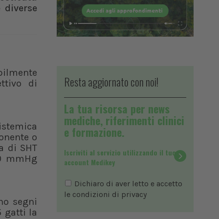
 diverse
abilmente
Resta aggiornato con noi!
ttivo di
La tua risorsa per news
mediche, riferimenti clinici
sistemica
e formazione.
ponente o
a di SHT
Iscriviti al servizio utilizzando il tuo
160 mmHg
account Medikey
Dichiaro di aver letto e accetto
le condizioni di
privacy
ano segni
 gatti la