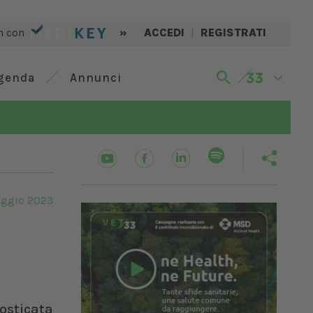
n con
»
ACCEDI
|
REGISTRATI
genda
Annunci
ggio 2023
osticata