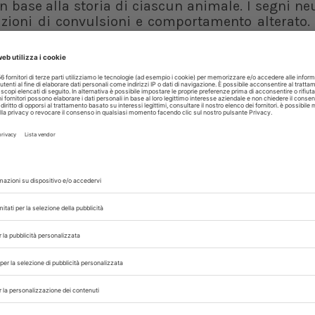
n base alla storia di ciascun animale. I segni ne
zioni di convulsioni e comportamento alterato. 
, ventroflessione cervicale, stupore e paralisi 
vate lesioni retiniche. Di questi 28, sei presenta
segni neurologici non erano il disturbo princip
, senza sospetto di danno d'organo indotto da S
sturbo principale e successivamente sono state 
ertensione sistemica sia comune nei gatti a
organo bersaglio
; tuttavia, i deficit neurolo
malie dell'andatura, convulsioni (parziali) e an
invece indurre i medici a considerarne la pres
on sospetta encefalopatia ipertensiva è 
pertensive encephalopathy in cats.
Journal of Feline Medicine and Surger