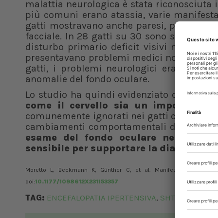
malattia neurologica è stata riconosciuta i
più comuni erano atassia, varie manifesta
gatti mostravano anche paresi, pleurototono
facciale. In 28 gatti su 30 sono state rile
disturbo primario deficit visivi mentre i 
presentavano problemi medici non specifici
gatti, i problemi neurologici erano il di
anomalie del fondo oculare.
Lo studio ha quindi evidenziato come l’
ip
come il cervello sia un importante 
comunemente ignorati nei gatti con SHT. Ano
cambiamenti comportamentali dovrebbero 
esame del fondo oculare nei gatti c
sensibile per supportare la diagnosi.
Moretto L, Beckmann K, Günther C, et al. Manifestations of hy
doi:
1
0.1177/1098612X231153357
TAG:
ENCEFALOPATIA IPERTENSIVA
SHT
,