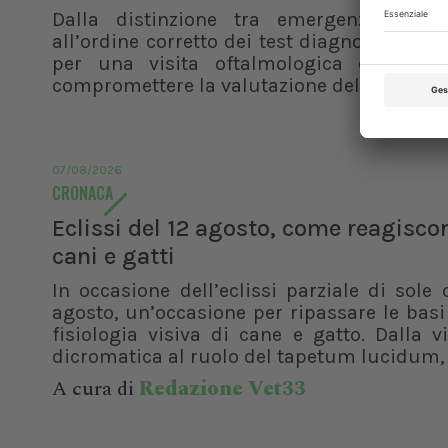
Dalla distinzione tra emergenza e ur
all’ordine corretto dei test diagnostici, i pr
per una visita oftalmologica efficace 
compromettere la valutazione del paziente
07/08/2026
CRONACA
Eclissi del 12 agosto, come reagisco
cani e gatti
In occasione dell’eclissi parziale di sole 
agosto, un’occasione per ripassare le basi
fisiologia visiva di cane e gatto. Dalla v
dicromatica al ruolo del tapetum lucidum, f
A cura di
Redazione Vet33