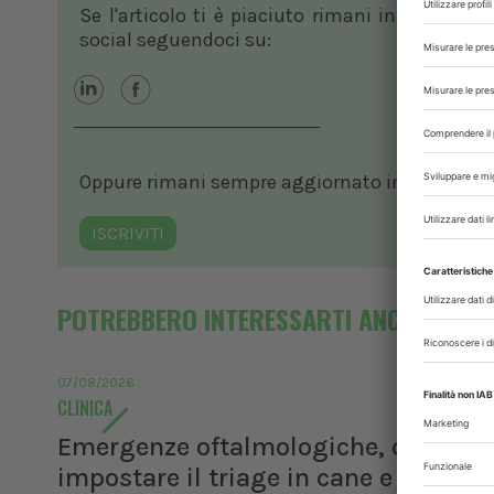
Se l'articolo ti è piaciuto rimani in contatto
social seguendoci su:
Oppure rimani sempre aggiornato in ambito vete
ISCRIVITI
POTREBBERO INTERESSARTI ANCHE
07/08/2026
CLINICA
Emergenze oftalmologiche, come
impostare il triage in cane e gatto