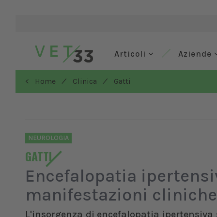
Articoli
Aziende
/
/
< Home
Clinica
Gatti
NEUROLOGIA
GATTI
Encefalopatia ipertensiv
manifestazioni clinich
L'insorgenza di encefalopatia ipertensiv