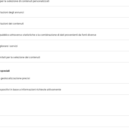
 con noi sui nostri canali
rinario, iscrivendoti alla nostra newsletter!
07/08/2026
DAL SETTORE
AISA-Federchimica, nuovo Consigl
Carlo Gazza eletto Presidente