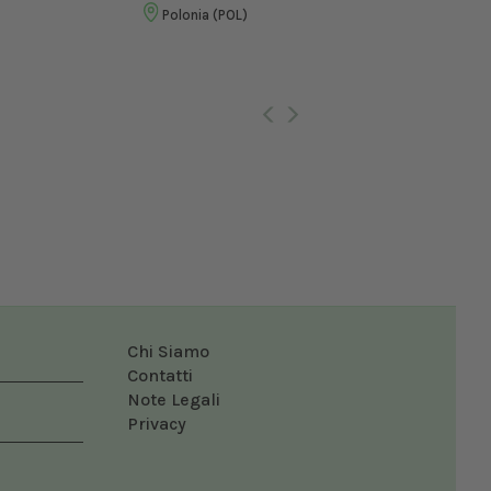
Vet
Polonia (POL)
Ro
Chi Siamo
Contatti
Note Legali
Privacy