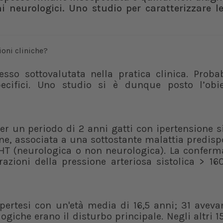
i neurologici. Uno studio per caratterizzare le
pesso sottovalutata nella pratica clinica. Prob
cifici. Uno studio si è dunque posto l’obie
er un periodo di 2 anni gatti con ipertensione 
ine, associata a una sottostante malattia predis
SHT (neurologica o non neurologica). La conferm
azioni della pressione arteriosa sistolica > 
 ipertesi con un'età media di 16,5 anni; 31 avev
ogiche erano il disturbo principale. Negli altri 15