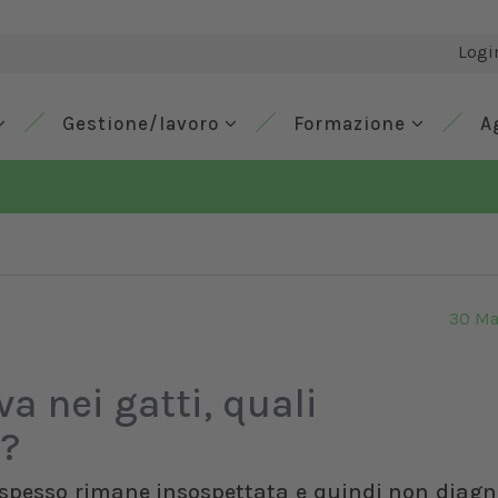
Logi
Gestione/lavoro
Formazione
A
30 Ma
a nei gatti, quali
e?
a spesso rimane insospettata e quindi non diagn