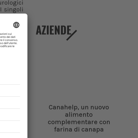
urologici
I singoli
del nervo
vano come
AZIENDE
ale; nove
HT; in 13
rilevate
nziani e
gici sono
che lievi
enza.
Un
un test
Canahelp, un nuovo
y
. 2023;25(2).
alimento
complementare con
farina di canapa