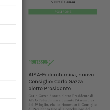
A cura di
Camon
POLTRONE
PROFESSIONE
AISA-Federchimica, nuovo
Consiglio: Carlo Gazza
eletto Presidente
Carlo Gazza è stato eletto Presidente di
io:
AISA-Federchimica durante l’Assemblea
del 29 luglio, che ha rinnovato il Consiglio
di Presidenza fino alla conclusione del