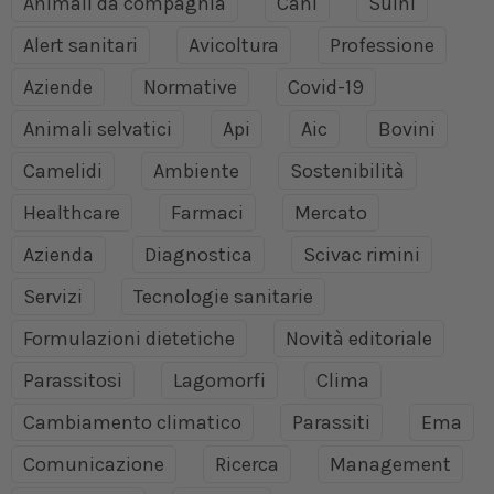
Animali da compagnia
Cani
Suini
Alert sanitari
Avicoltura
Professione
Aziende
Normative
Covid-19
Animali selvatici
Api
Aic
Bovini
Camelidi
Ambiente
Sostenibilità
Healthcare
Farmaci
Mercato
Azienda
Diagnostica
Scivac rimini
Servizi
Tecnologie sanitarie
Formulazioni dietetiche
Novità editoriale
Parassitosi
Lagomorfi
Clima
Cambiamento climatico
Parassiti
Ema
Comunicazione
Ricerca
Management