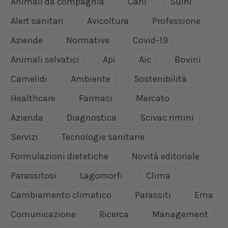
Animali da compagnia
Cani
Suini
Alert sanitari
Avicoltura
Professione
Aziende
Normative
Covid-19
Animali selvatici
Api
Aic
Bovini
Camelidi
Ambiente
Sostenibilità
Healthcare
Farmaci
Mercato
Azienda
Diagnostica
Scivac rimini
Servizi
Tecnologie sanitarie
Formulazioni dietetiche
Novità editoriale
Parassitosi
Lagomorfi
Clima
Cambiamento climatico
Parassiti
Ema
Comunicazione
Ricerca
Management