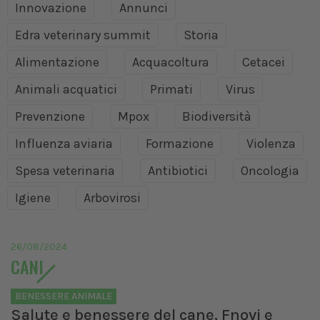
Innovazione
Annunci
Edra veterinary summit
Storia
Alimentazione
Acquacoltura
Cetacei
Animali acquatici
Primati
Virus
Prevenzione
Mpox
Biodiversità
Influenza aviaria
Formazione
Violenza
Spesa veterinaria
Antibiotici
Oncologia
Igiene
Arbovirosi
26/08/2024
CANI
BENESSERE ANIMALE
Salute e benessere del cane, Fnovi e