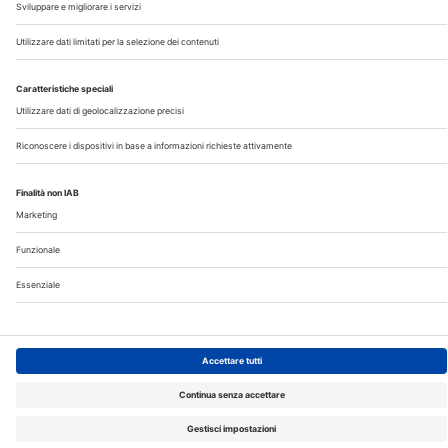
Privacy
©2026 Edra S.p.a | www.edraspa.it | P.iva 08056040960
| Tel. 02/881841 | Sede legale: Viale Enrico Forlanini 21 -
20134 Milano (Italy)
Registrazione Tribunale di Milano n° 5578/2022 del
5/05/2022