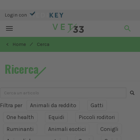
Login con
Toggle
navigation
/
< Home
Cerca
Ricerca
Filtra per
Animali da reddito
Gatti
One health
Equidi
Piccoli roditori
Ruminanti
Animali esotici
Conigli