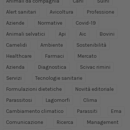
Animali da compagnia
Cani
Suini
Alert sanitari
Avicoltura
Professione
Aziende
Normative
Covid-19
Animali selvatici
Api
Aic
Bovini
Camelidi
Ambiente
Sostenibilità
Healthcare
Farmaci
Mercato
Azienda
Diagnostica
Scivac rimini
Servizi
Tecnologie sanitarie
Formulazioni dietetiche
Novità editoriale
Parassitosi
Lagomorfi
Clima
Cambiamento climatico
Parassiti
Ema
Comunicazione
Ricerca
Management