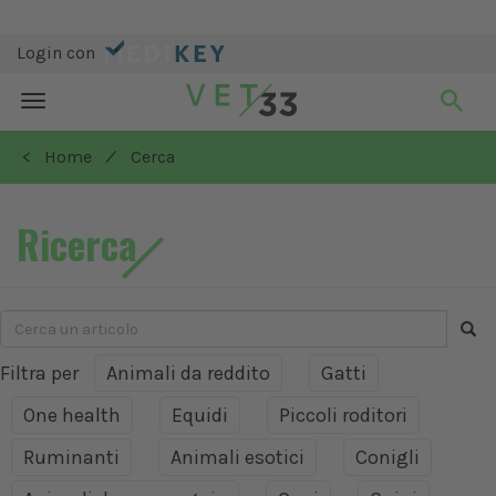
Login con
Toggle
navigation
/
< Home
Cerca
Ricerca
Filtra per
Animali da reddito
Gatti
One health
Equidi
Piccoli roditori
Ruminanti
Animali esotici
Conigli