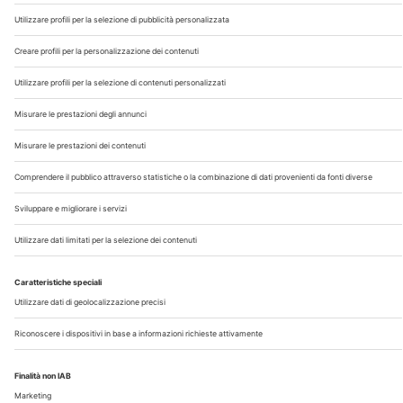
Chi Siamo
Contatti
Note Legali
Privacy
©2026 Edra S.p.a | www.edraspa.it | P.iva 08056040960
| Tel. 02/881841 | Sede legale: Viale Enrico Forlanini 21 -
20134 Milano (Italy)
Registrazione Tribunale di Milano n° 5578/2022 del