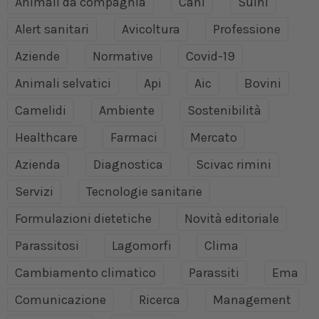
Animali da compagnia
Cani
Suini
Alert sanitari
Avicoltura
Professione
Aziende
Normative
Covid-19
Animali selvatici
Api
Aic
Bovini
Camelidi
Ambiente
Sostenibilità
Healthcare
Farmaci
Mercato
Azienda
Diagnostica
Scivac rimini
Servizi
Tecnologie sanitarie
Formulazioni dietetiche
Novità editoriale
Parassitosi
Lagomorfi
Clima
Cambiamento climatico
Parassiti
Ema
Comunicazione
Ricerca
Management