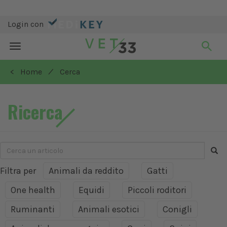
Login con
Toggle
navigation
/
< Home
Cerca
Ricerca
Filtra per
Animali da reddito
Gatti
One health
Equidi
Piccoli roditori
Ruminanti
Animali esotici
Conigli