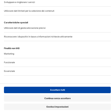
Privacy
©2026 Edra S.p.a | www.edraspa.it | P.iva 08056040960
| Tel. 02/881841 | Sede legale: Viale Enrico Forlanini 21 -
20134 Milano (Italy)
Registrazione Tribunale di Milano n° 5578/2022 del
5/05/2022