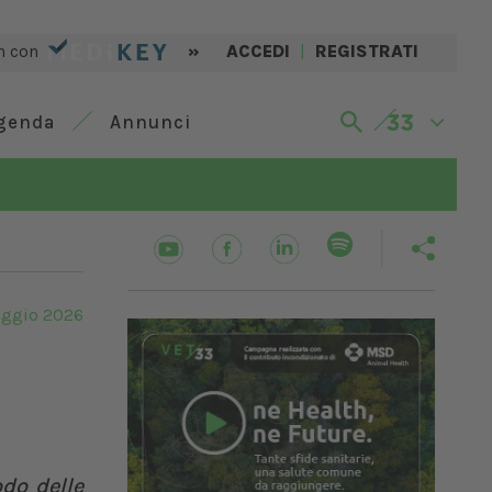
n con
»
ACCEDI
|
REGISTRATI
genda
Annunci
ggio 2026
odo delle