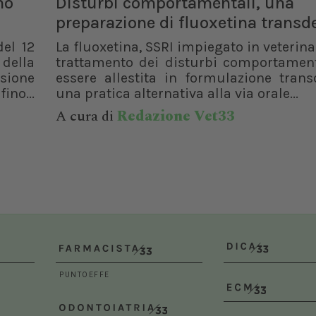
no
Disturbi comportamentali, una
Dal 12/02/2027
al 14/02/2027
Roma (RM)
preparazione di fluoxetina trans
Bologna (BO)
del 12
La fluoxetina, SSRI impiegato in veterinar
 della
trattamento dei disturbi comportament
isione
essere allestita in formulazione trans
ino...
una pratica alternativa alla via orale...
A cura di
Redazione Vet33