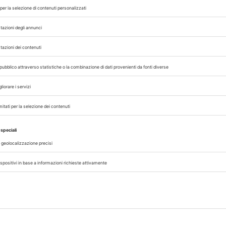
o
 intervento rapido del Governo per chiarire i
 delle risorse e sostenibilità dei percorsi form
io
in Piazza Santi Apostoli a Roma, ore 9.00, pr
oordinamento Specializzandi Veterinari, Federpro
andi Fisici Medici (AIFM), resta confermata.
RINARI
SCUOLE DI SPECIALIZZAZIONE
SIVEMP
,
,
 con noi sui nostri canali
rinario, iscrivendoti alla nostra newsletter!