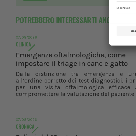
POTREBBERO INTERESSARTI ANCHE
07/08/2026
CLINICA
Emergenze oftalmologiche, come
impostare il triage in cane e gatto
Dalla distinzione tra emergenza e ur
all’ordine corretto dei test diagnostici, i pr
per una visita oftalmologica efficace 
compromettere la valutazione del paziente
07/08/2026
CRONACA