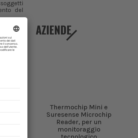
 soggetti
ento del
AZIENDE
n vincolo
itto. Il
tenziali
zandi che
i risorse
gli atenei
l rischio
Thermochip Mini e
ita di un
Suresense Microchip
bilità di
Reader, per un
n futuro
monitoraggio
tecnologico