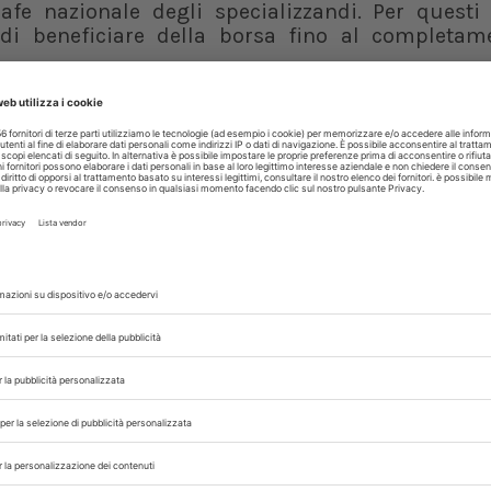
rafe nazionale degli specializzandi. Per questi
 di beneficiare della borsa fino al completam
o reddituale entro i
7.750 euro lordi annui
, u
amente penalizzante” per migliaia di aventi dir
cializzandi dell’A.A. 2025-2026 ma anche i po
appena emanato.
025-2026
zione sul riparto delle risorse per gli specializ
l’A.A. 2025-2026, nonostante risultino disponibil
. In
assenza di un nuovo riparto specifico
, 
 le risorse disponibili per le singole sedi, con i
o delle scuole di specializzazione
e della perd
 professionisti. Gli atenei mantengono la possi
si l’attribuzione delle borse all’esito di u