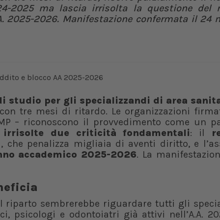
024-2025 ma lascia irrisolta la questione del r
A.A. 2025-2026. Manifestazione confermata il 24
i studio per gli specializzandi di area sanit
 con tre mesi di ritardo. Le organizzazioni firma
eMP – riconoscono il provvedimento come un p
 irrisolte due criticità fondamentali
: il
r
 che penalizza migliaia di aventi diritto, e l’a
’anno accademico 2025-2026
. La manifestazio
neficia
 riparto sembrerebbe riguardare tutti gli speci
ici, psicologi e odontoiatri già attivi nell’A.A. 2