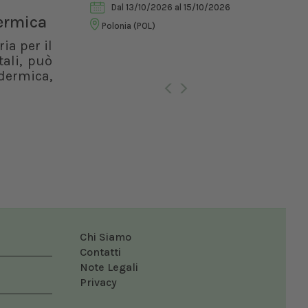
Dal 13/10/2026
al 15/10/2026
Vet
dermica
Polonia (POL)
ia per il
ali, può
Ro
dermica,
Chi Siamo
Contatti
Note Legali
Privacy