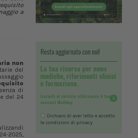
equisito
 maggio a
Resta aggiornato con noi!
aria non
La tua risorsa per news
tarie del
mediche, riferimenti clinici
assaggio
e formazione.
equisito
ssenza di
Iscriviti al servizio utilizzando il tuo
ne del 24
account Medikey
Dichiaro di aver letto e accetto
le condizioni di
privacy
alizzandi
024-2025,