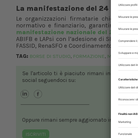
La manifestazione del 24 maggi
Le organizzazioni firmatarie chiedono un
normativo e finanziario, garantire certezza
manifestazione nazionale del 24 magg
ABIFB e LAPsi con l’adesione di SIVeMP e C
FASSID, RenaSFO e Coordinamento Specializz
TAG:
BORSE DI STUDIO
FORMAZIONE
MEDICI VETE
,
,
Se l'articolo ti è piaciuto rimani in contatto
social seguendoci su:
Oppure rimani sempre aggiornato in ambito vete
ISCRIVITI