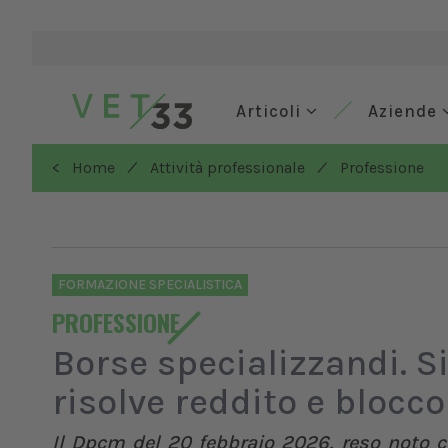
Articoli
Aziende
/
/
< Home
Attività professionale
Professione
FORMAZIONE SPECIALISTICA
PROFESSIONE
Borse specializzandi. 
risolve reddito e blocc
Il Dpcm del 20 febbraio 2026, reso noto co