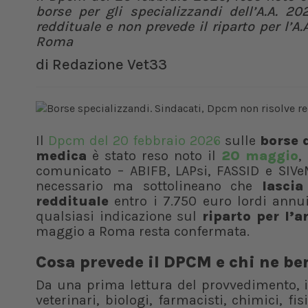
borse per gli specializzandi dell’A.A. 2
reddituale e non prevede il riparto per l’
Roma
di
Redazione Vet33
Il
Dpcm del 20 febbraio 2026
sulle
borse d
medica
è stato reso noto il
20 maggio
,
comunicato – ABIFB, LAPsi, FASSID e SIV
necessario ma sottolineano che
lascia
reddituale
entro i 7.750 euro lordi annui,
qualsiasi indicazione sul
riparto per l
maggio a Roma resta confermata.
Cosa prevede il DPCM e chi ne be
Da una prima lettura del provvedimento, il
veterinari, biologi, farmacisti, chimici, fis