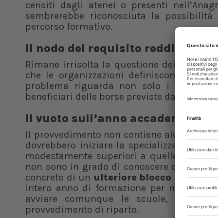
censiti dagli atenei o presenti nell’Anag
sembrerebbe riconosciuta la possibilità
percorso formativo.
Il nodo del requisito reddituale
Rimane irrisolta la questione del requisit
che le organizzazioni definiscono “estrem
problema riguarda non solo i futuri spe
beneficiari delle borse previste dal Dpcm 
Il vuoto sull’anno accademico 2
Il provvedimento non contiene alcuna indica
dovrebbero iniziare la specializzazione nel
modestamente superiori a quelle ripartite
non sono in grado di conoscere con certezza
concreto di un
ulteriore blocco dell’avvi
intero anno di formazione per migliaia di
avviare comunque le scuole, riservando
provvedimento di riparto.