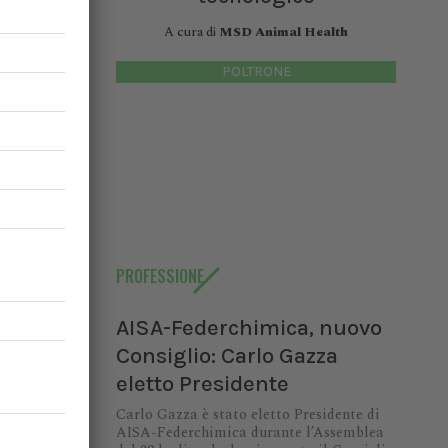
A cura di
MSD Animal Health
l quadro
POLTRONE
ativi. La
omossa da
fessioni,
PROFESSIONE
AISA-Federchimica, nuovo
Consiglio: Carlo Gazza
eletto Presidente
Carlo Gazza è stato eletto Presidente di
AISA-Federchimica durante l’Assemblea