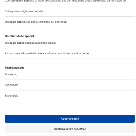
Note Legali
Privacy
©2026 Edra S.p.a | www.edraspa.it | P.iva 08056040960
| Tel. 02/881841 | Sede legale: Viale Enrico Forlanini 21 -
20134 Milano (Italy)
Registrazione Tribunale di Milano n° 5578/2022 del
5/05/2022