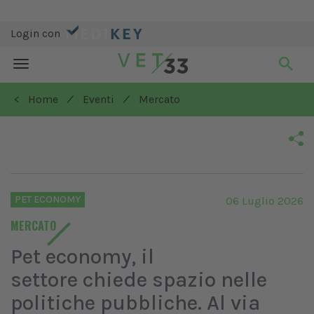
Login con
Toggle
navigation
/
/
< Home
Eventi
Mercato
PET ECONOMY
06 Luglio 2026
MERCATO
Pet economy, il
settore chiede spazio nelle
politiche pubbliche. Al via