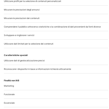
Chi Siamo
Contatti
Note Legali
Privacy
©2026 Edra S.p.a | www.edraspa.it | P.iva 08056040960
| Tel. 02/881841 | Sede legale: Viale Enrico Forlanini 21 -
20134 Milano (Italy)
Registrazione Tribunale di Milano n° 5578/2022 del
5/05/2022