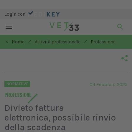
Login con
Toggle
navigation
/
/
< Home
Attività professionale
Professione
NORMATIVE
04 Febbraio 2025
PROFESSIONE
Divieto fattura
elettronica, possibile rinvio
della scadenza