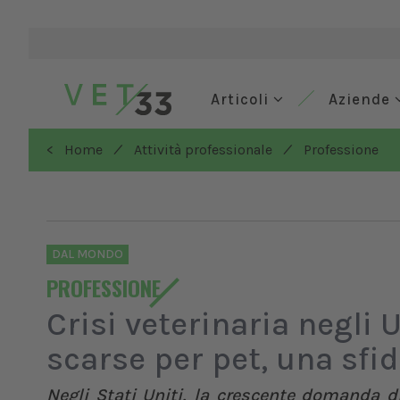
Articoli
Aziende
/
/
< Home
Attività professionale
Professione
DAL MONDO
PROFESSIONE
Crisi veterinaria negli 
scarse per pet, una sfid
Negli Stati Uniti, la crescente domanda d