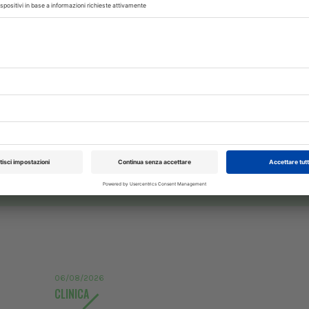
 con noi sui nostri canali
rinario, iscrivendoti alla nostra newsletter!
XXI Congresso
Pillole in Oftal
Nazionale UNISVET
10/10/2026
06/08/2026
Dal 12/02/2027
al 14/02/2027
Roma (RM)
CLINICA
Bologna (BO)