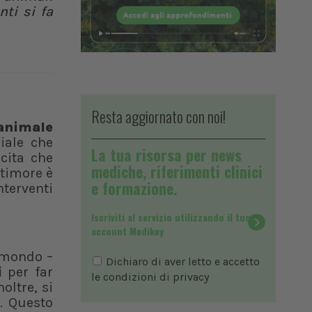
nti si fa
Resta aggiornato con noi!
animale
iale che
La tua risorsa per news
scita che
mediche, riferimenti clinici
l timore è
e formazione.
nterventi
Iscriviti al servizio utilizzando il tuo
account Medikey
l mondo –
Dichiaro di aver letto e accetto
i
per far
le condizioni di
privacy
oltre, si
. Questo