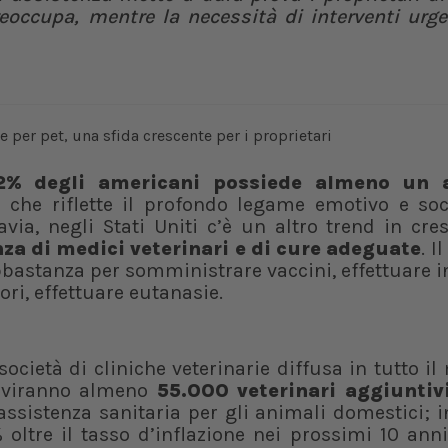
eoccupa, mentre la necessità di interventi urge
2% degli americani possiede almeno un 
a che riflette il profondo legame emotivo e soc
via, negli Stati Uniti c’è un altro trend in cre
za di medici veterinari e di cure adeguate
. I
bastanza per somministrare vaccini, effettuare i
iori, effettuare eutanasie.
società di cliniche veterinarie diffusa in tutto i
rviranno almeno
55.000 veterinari aggiuntiv
sistenza sanitaria per gli animali domestici; in
ltre il tasso d’inflazione nei prossimi 10 anni