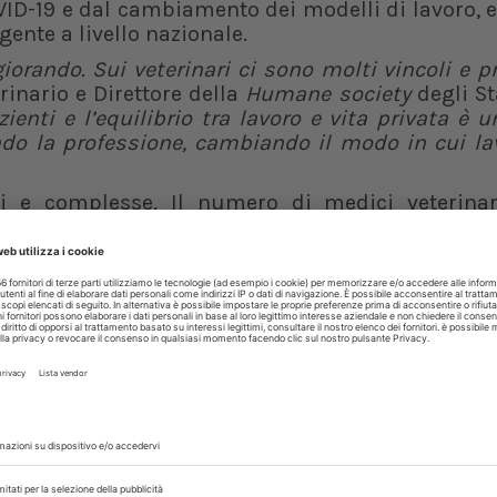
ID-19 e dal cambiamento dei modelli di lavoro, 
gente a livello nazionale.
orando. Sui veterinari ci sono molti vincoli e p
rinario e Direttore della
Humane society
degli Sta
ienti e l’equilibrio tra lavoro e vita privata è 
o la professione, cambiando il modo in cui la
ci e complesse. Il numero di medici veterina
cente domanda
, portando a una situazione 
lavorare a lungo
e ad affrontare
maggiori pr
tare veterinari è lunga (quattro anni di universit
a
, oltre che spesso accompagnata da pesant
ti giovani da scegliere questo percorso profess
e equilibrio tra lavoro e vita privata.
i professionisti disponibili. Uno
studio
dell’
entificato le cosiddette “
zone desertiche vete
to rurali, di alcuni servizi veterinari essenzial
 traduce, per esempio, in difficoltà di acces