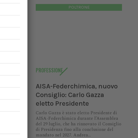
etario) e
POLTRONE
lute e il
anza”
ha
 mezzi di
e questa
dono dei
he l’Avma
PROFESSIONE
esso alle
ntando il
AISA-Federchimica, nuovo
Consiglio: Carlo Gazza
cure”
ha
eletto Presidente
mestici,
ll’amore
Carlo Gazza è stato eletto Presidente di
AISA-Federchimica durante l’Assemblea
del 29 luglio, che ha rinnovato il Consiglio
di Presidenza fino alla conclusione del
CENTER
mandato nel 2027. Andrea...
,