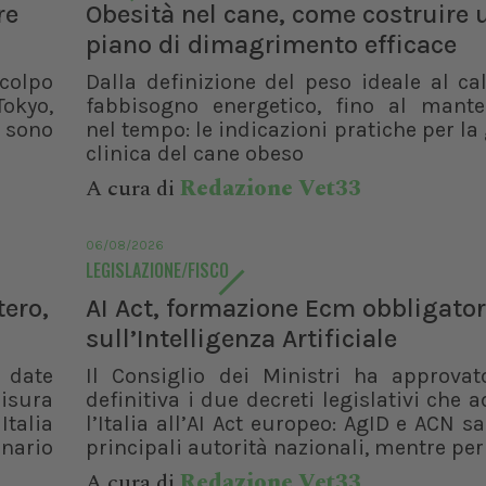
re
Obesità nel cane, come costruire 
piano di dimagrimento efficace
 colpo
Dalla definizione del peso ideale al ca
Tokyo,
fabbisogno energetico, fino al mant
e sono
nel tempo: le indicazioni pratiche per la
clinica del cane obeso
A cura di
Redazione Vet33
06/08/2026
LEGISLAZIONE/FISCO
tero,
AI Act, formazione Ecm obbligator
sull’Intelligenza Artificiale
e date
Il Consiglio dei Ministri ha approvat
isura
definitiva i due decreti legislativi che
talia
l’Italia all’AI Act europeo: AgID e ACN s
nario
principali autorità nazionali, mentre per i
A cura di
Redazione Vet33