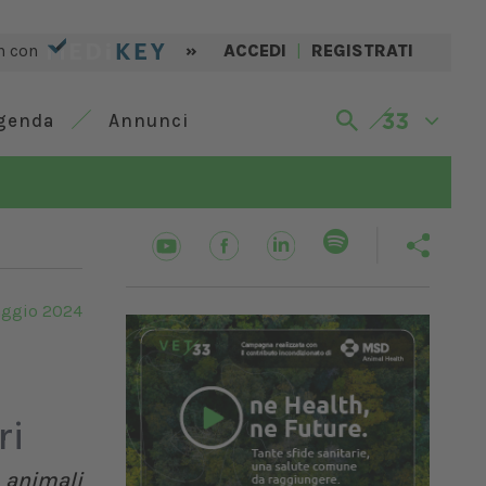
n con
»
ACCEDI
|
REGISTRATI
genda
Annunci
aggio 2024
ri
i animali