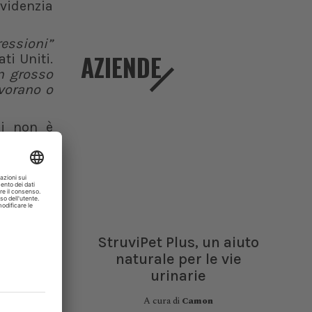
evidenzia
ressioni”
AZIENDE
ti Uniti.
un grosso
vorano o
ri non è
in cui i
essioni
.
à e altri
i debiti
ionale e
StruviPet Plus, un aiuto
naturale per le vie
American
urinarie
rinarie
”,
i. Questa
A cura di
Camon
sibilità