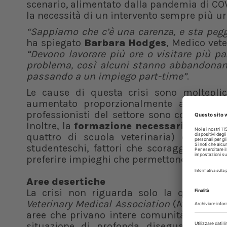
scenario, alimentato dalla pandemia di COV
la necessità di un intervento sempre più ur
“Sappiamo che c’è una carenza, e sta peggi
ha spiegato
Barbara Hodges
, Medico vete
“Devono lavorare più ore o visitare più paz
problema, così alcuni stanno abbandonand
passando a un impiego part-time”
.
Le cause di questa crisi sono moltepli
aumentato proporzionalmente alla
cres
professionisti del settore sono costretti a
Inoltre, la
formazione necessaria
a diven
quattro di scuola veterinaria) e
costos
studenteschi, fattori che scoraggiano mol
preferire impieghi che permettono un miglior
Aree desertiche
La crisi non riguarda solo la quantità d
Veterinary Medical Association
(Avma) ha id
aree che privano intere comunità, soprattut
situazione di profonda diseguaglianza si