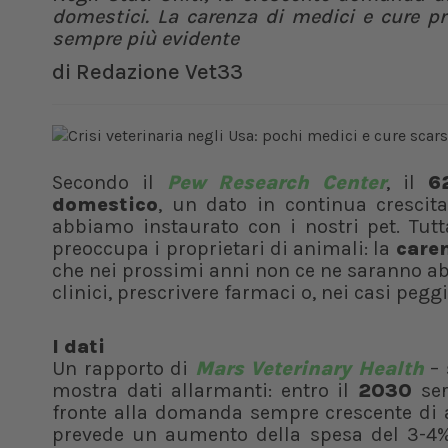
domestici. La carenza di medici e cure pr
sempre più evidente
di
Redazione Vet33
Secondo il
Pew Research Center
, il
6
domestico
, un dato in continua crescit
abbiamo instaurato con i nostri pet. Tutta
preoccupa i proprietari di animali: la
caren
che nei prossimi anni non ce ne saranno ab
clinici, prescrivere farmaci o, nei casi pegg
I dati
Un rapporto di
Mars Veterinary Health
– 
mostra dati allarmanti: entro il
2030
se
fronte alla domanda sempre crescente di as
prevede un aumento della spesa del 3-4% o