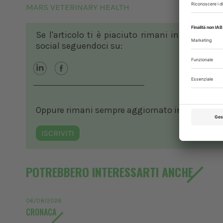
MARS VETERINARY HEALTH
Se l'articolo ti è piaciuto rimani in contatto
social seguendoci su:
Oppure rimani sempre aggiornato in ambito vete
ISCRIVITI
POTREBBERO INTERESSARTI ANCHE
06/08/2026
CRONACA