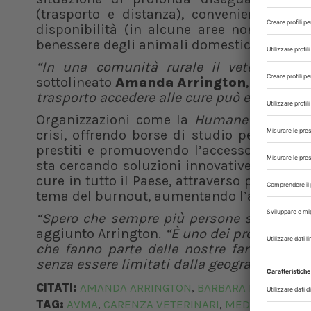
(trasporto e distanza), convenienza (costi
disponibilità (in alcune aree non ci sono 
benessere degli animali domestici e dei loro
“In una comunità rurale il veterinario 
sottolineato
Amanda Arrington
, vicepresi
trasporto accedere alle cure può essere qu
Organizzazioni come la
Humane Society
d
crisi, offrendo borse di studio per stude
prestiti e promuovendo l’accesso alle cur
sta cercando soluzioni innovative per aume
cure in tutto il Paese, attraverso patrocini,
tema del burnout, aumentando l’accesso all
“Spero che sempre più persone si rendano
aggiunto Arrington.
“È uno dei problemi fo
che fanno parte delle nostre famiglie. Tu
senza essere limitati dalla geografia o dal 
CITATI:
AMANDA ARRINGTON
BARBARA HODGES
,
TAG:
AVMA
CARENZA VETERINARI
MEDICI VETERI
,
,