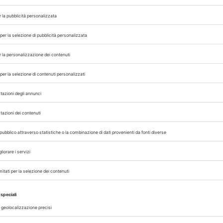
 proibitivi per il livello di reddito del propri
fornitori) delle cure, mettendo a rischio la sa
 proprietari.
più vicino potrebbe trovarsi a un’ora di dist
dente dell’
Humane society
.
“Se non si dispone di
asi impossibile”
.
egli Stati Uniti stanno lavorando per affrontar
nti di veterinaria, sostenendo programmi di con
e nelle comunità più svantaggiate. Inoltre, anc
ntare il numero di veterinari e migliorare l’acc
 borse di studio e altre risorse; si sta anche affro
e cure per la salute mentale.
 conto di quanto sia importante l’accesso alle 
ndamentali per il mantenimento degli animali do
tti dovrebbero essere in grado di godere di que
reddito”
.
NARI
PET
STATI UNITI
HUMANE SOCIETY
PEW RESEARCH 
,
,
,
,