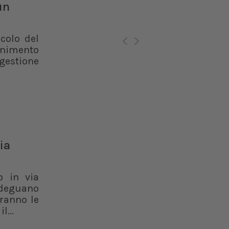
un
Ro
lcolo del
enimento
 gestione
ia
o in via
 adeguano
aranno le
l...