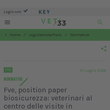
Login con
Toggle
navigation
/
/
< Home
Legislazione/fisco
Normative
FVE
01 Luglio 2026
NORMATIVE
Fve, position paper
biosicurezza: veterinari al
centro delle visite in