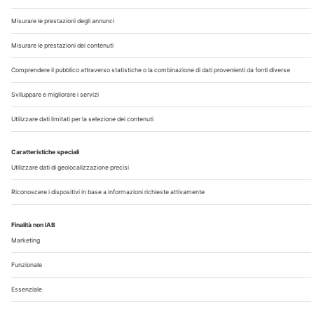
Chi Siamo
Contatti
Note Legali
Privacy
©2026 Edra S.p.a | www.edraspa.it | P.iva 08056040960
| Tel. 02/881841 | Sede legale: Viale Enrico Forlanini 21 -
20134 Milano (Italy)
Registrazione Tribunale di Milano n° 5578/2022 del
5/05/2022