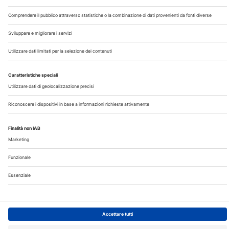
Chi Siamo
Contatti
Note Legali
Privacy
©2026 Edra S.p.a | www.edraspa.it | P.iva 08056040960
| Tel. 02/881841 | Sede legale: Viale Enrico Forlanini 21 -
20134 Milano (Italy)
Registrazione Tribunale di Milano n° 5578/2022 del
5/05/2022