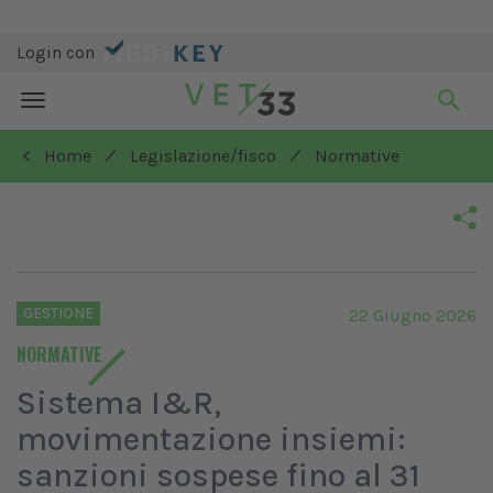
Login con
Toggle
navigation
/
/
< Home
Legislazione/fisco
Normative
GESTIONE
22 Giugno 2026
NORMATIVE
Sistema I&R,
movimentazione insiemi:
sanzioni sospese fino al 31